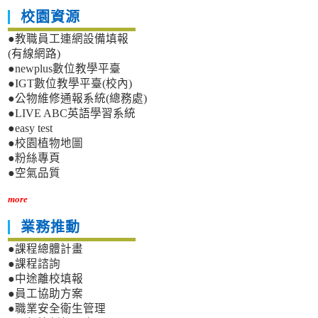
校園資源
●教職員工連網設備填報
(有線網路)
●newplus數位教學平臺
●IGT數位教學平臺(校內)
●公物維修通報系統(總務處)
●LIVE ABC英語學習系統
●easy test
●校園植物地圖
●粉絲專頁
●空氣品質
more
業務推動
●課程總體計畫
●課程諮詢
●中途離校填報
●員工協助方案
●職業安全衛生管理