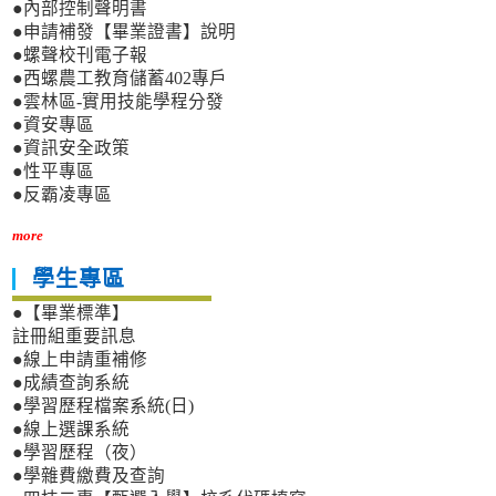
●內部控制聲明書
●申請補發【畢業證書】說明
●螺聲校刊電子報
●西螺農工教育儲蓄402專戶
●雲林區-實用技能學程分發
●資安專區
●資訊安全政策
●性平專區
●反霸凌專區
more
學生專區
●【畢業標準】
註冊組重要訊息
●線上申請重補修
●成績查詢系統
●學習歷程檔案系統(日)
●線上選課系統
●學習歷程（夜）
●學雜費繳費及查詢