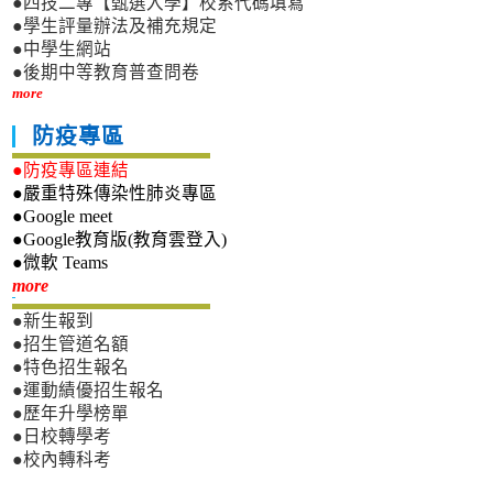
●四技二專【甄選入學】校系代碼填寫
●學生評量辦法及補充規定
●中學生網站
●後期中等教育普查問卷
more
防疫專區
●防疫專區連結
●嚴重特殊傳染性肺炎專區
●Google meet
●Google教育版(教育雲登入)
●微軟 Teams
新生專區
more
●新生報到
●招生管道名額
●特色招生報名
●運動績優招生報名
●歷年升學榜單
●日校轉學考
●校內轉科考