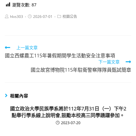
瀏覽次數:
87
Post
Post
Post
hlvs303
2026-07-01
校園公告
author:
published:
category:
Read
上一篇文章
國立西螺農工115年暑假期間學生活動安全注意事項
more
下一篇文章
articles
國立故宮博物院115年駐衛警察隊隊員甄試簡章
相關內容
國立政治大學民族學系將於112年7月31日（一）下午2
點舉行學系線上說明會,鼓勵本校高三同學踴躍參加。
2023-07-20