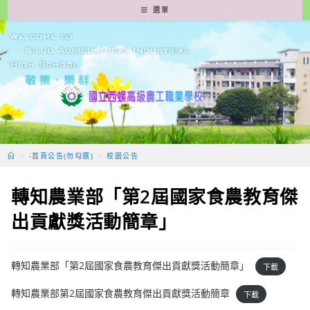
跳
選單
轉
至
主
要
內
容
>
-首頁公告(勿勾選)
>
校園公告
轉知農業部「第2屆國家食農教育傑
出貢獻獎活動簡章」
轉知農業部「第2屆國家食農教育傑出貢獻獎活動簡章」
下載
轉知農業部第2屆國家食農教育傑出貢獻獎活動簡章
下載