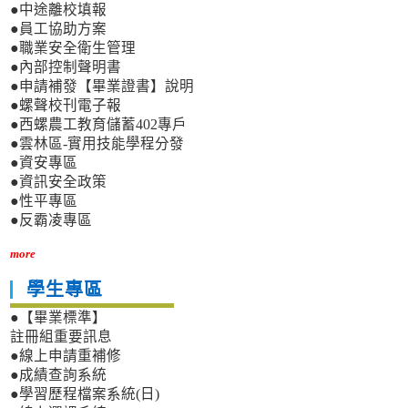
●中途離校填報
●員工協助方案
●職業安全衛生管理
●內部控制聲明書
●申請補發【畢業證書】說明
●螺聲校刊電子報
●西螺農工教育儲蓄402專戶
●雲林區-實用技能學程分發
●資安專區
●資訊安全政策
●性平專區
●反霸凌專區
more
學生專區
●【畢業標準】
註冊組重要訊息
●線上申請重補修
●成績查詢系統
●學習歷程檔案系統(日)