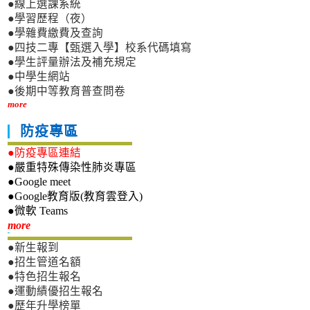
●線上選課系統
●學習歷程（夜）
●學雜費繳費及查詢
●四技二專【甄選入學】校系代碼填寫
●學生評量辦法及補充規定
●中學生網站
●後期中等教育普查問卷
more
防疫專區
●防疫專區連結
●嚴重特殊傳染性肺炎專區
●Google meet
●Google教育版(教育雲登入)
●微軟 Teams
新生專區
more
●新生報到
●招生管道名額
●特色招生報名
●運動績優招生報名
●歷年升學榜單