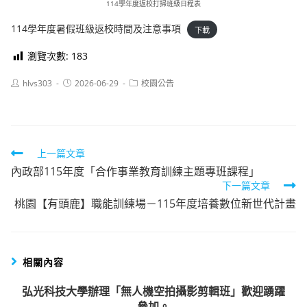
114學年度返校打掃班級日程表
114學年度暑假班級返校時間及注意事項
下載
瀏覽次數:
183
Post
Post
Post
hlvs303
2026-06-29
校園公告
author:
published:
category:
Read
上一篇文章
內政部115年度「合作事業教育訓練主題專班課程」
more
下一篇文章
articles
桃園【有頭鹿】職能訓練場－115年度培養數位新世代計畫
相關內容
弘光科技大學辦理「無人機空拍攝影剪輯班」歡迎踴躍
參加。