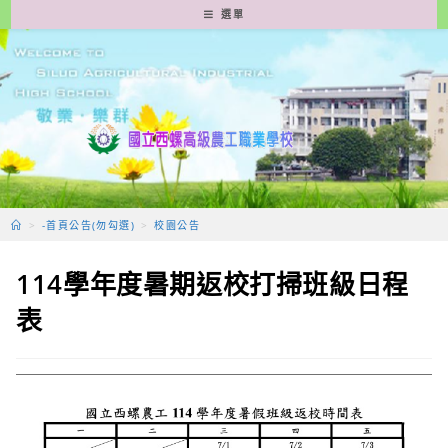
跳
選單
轉
至
主
要
內
容
>
-首頁公告(勿勾選)
>
校園公告
114學年度暑期返校打掃班級日程
表