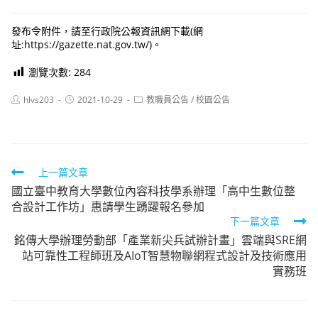
發布令附件，請至行政院公報資訊網下載(網
址:https://gazette.nat.gov.tw/)。
瀏覽次數:
284
Post
Post
Post
hlvs203
2021-10-29
教職員公告
/
校園公告
author:
published:
category:
Read
上一篇文章
國立臺中教育大學數位內容科技學系辦理「高中生數位整
more
合設計工作坊」惠請學生踴躍報名參加
articles
下一篇文章
銘傳大學辦理勞動部「產業新尖兵試辦計畫」雲端與SRE網
站可靠性工程師班及AIoT智慧物聯網程式設計及技術應用
實務班