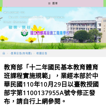
跳
選單
轉
至
主
要
內
容
>
-首頁公告(勿勾選)
>
校園公告
教育部「十二年國民基本教育體育
班課程實施規範」，業經本部於中
華民國110年10月29日以臺教授國
部字第1100137955A號令修正發
布，請自行上網參閱。