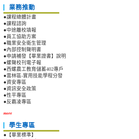
業務推動
●課程總體計畫
●課程諮詢
●中途離校填報
●員工協助方案
●職業安全衛生管理
●內部控制聲明書
●申請補發【畢業證書】說明
●螺聲校刊電子報
●西螺農工教育儲蓄402專戶
●雲林區-實用技能學程分發
●資安專區
●資訊安全政策
●性平專區
●反霸凌專區
more
學生專區
●【畢業標準】