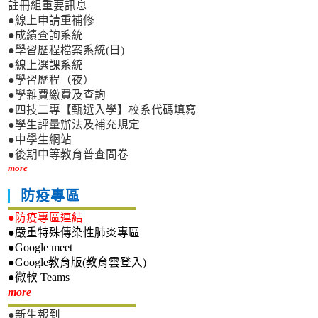
註冊組重要訊息
●線上申請重補修
●成績查詢系統
●學習歷程檔案系統(日)
●線上選課系統
●學習歷程（夜）
●學雜費繳費及查詢
●四技二專【甄選入學】校系代碼填寫
●學生評量辦法及補充規定
●中學生網站
●後期中等教育普查問卷
more
防疫專區
●防疫專區連結
●嚴重特殊傳染性肺炎專區
●Google meet
●Google教育版(教育雲登入)
●微軟 Teams
新生專區
more
●新生報到