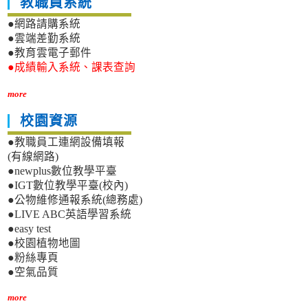
教職員系統
●網路請購系統
●雲端差勤系統
●教育雲電子郵件
●成績輸入系統、課表查詢
more
校園資源
●教職員工連網設備填報
(有線網路)
●newplus數位教學平臺
●IGT數位教學平臺(校內)
●公物維修通報系統(總務處)
●LIVE ABC英語學習系統
●easy test
●校園植物地圖
●粉絲專頁
●空氣品質
more