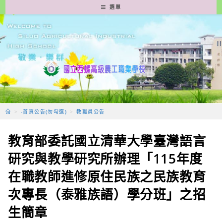
跳
選單
轉
至
主
要
內
容
>
-首頁公告(勿勾選)
>
教職員公告
教育部委託國立清華大學臺灣語言
研究與教學研究所辦理「115年度
在職教師進修原住民族之民族教育
次專長（泰雅族語）學分班」之招
生簡章