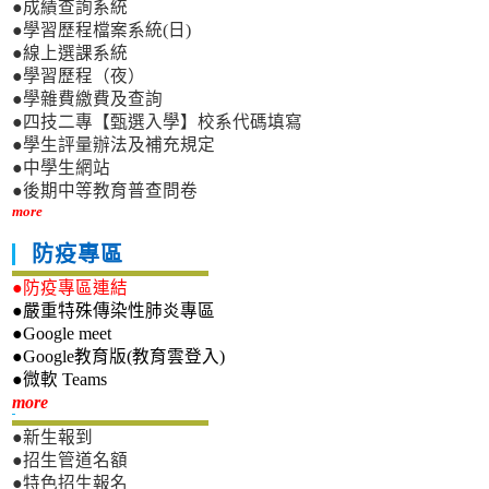
●成績查詢系統
●學習歷程檔案系統(日)
●線上選課系統
●學習歷程（夜）
●學雜費繳費及查詢
●四技二專【甄選入學】校系代碼填寫
●學生評量辦法及補充規定
●中學生網站
●後期中等教育普查問卷
more
防疫專區
●防疫專區連結
●嚴重特殊傳染性肺炎專區
●Google meet
●Google教育版(教育雲登入)
●微軟 Teams
新生專區
more
●新生報到
●招生管道名額
●特色招生報名