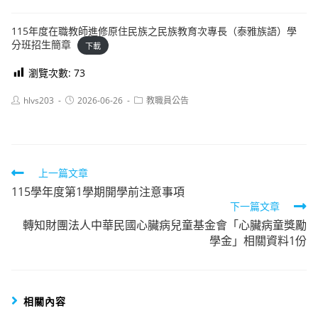
115年度在職教師進修原住民族之民族教育次專長（泰雅族語）學
分班招生簡章
下載
瀏覽次數:
73
Post
Post
Post
hlvs203
2026-06-26
教職員公告
author:
published:
category:
Read
上一篇文章
115學年度第1學期開學前注意事項
more
下一篇文章
articles
轉知財團法人中華民國心臟病兒童基金會「心臟病童獎勵
學金」相關資料1份
相關內容