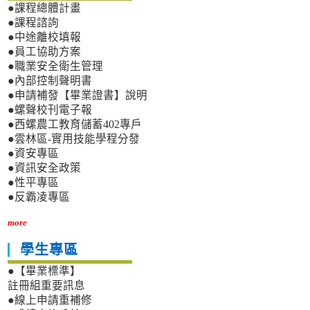
●課程總體計畫
●課程諮詢
●中途離校填報
●員工協助方案
●職業安全衛生管理
●內部控制聲明書
●申請補發【畢業證書】說明
●螺聲校刊電子報
●西螺農工教育儲蓄402專戶
●雲林區-實用技能學程分發
●資安專區
●資訊安全政策
●性平專區
●反霸凌專區
more
學生專區
●【畢業標準】
註冊組重要訊息
●線上申請重補修