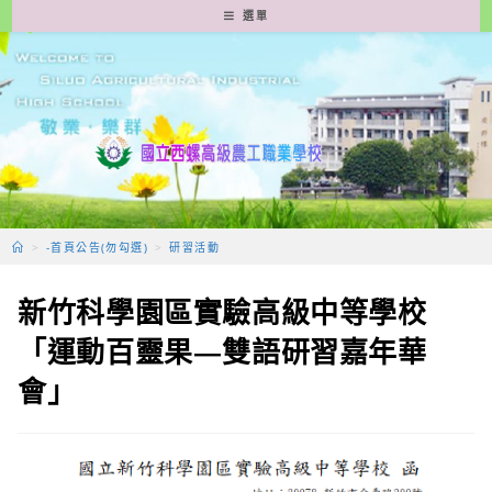
跳
選單
轉
至
主
要
內
容
>
-首頁公告(勿勾選)
>
研習活動
新竹科學園區實驗高級中等學校
「運動百靈果—雙語研習嘉年華
會」