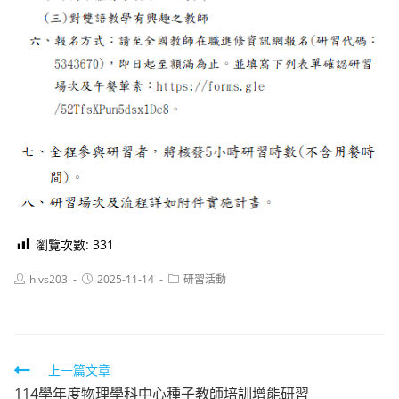
瀏覽次數:
331
Post
Post
Post
hlvs203
2025-11-14
研習活動
author:
published:
category:
Read
上一篇文章
114學年度物理學科中心種子教師培訓增能研習
more