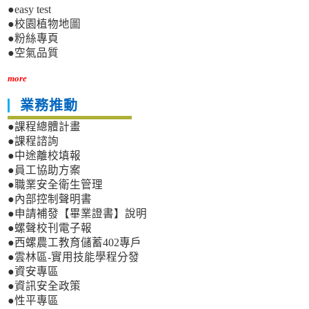
●easy test
●校園植物地圖
●粉絲專頁
●空氣品質
more
業務推動
●課程總體計畫
●課程諮詢
●中途離校填報
●員工協助方案
●職業安全衛生管理
●內部控制聲明書
●申請補發【畢業證書】說明
●螺聲校刊電子報
●西螺農工教育儲蓄402專戶
●雲林區-實用技能學程分發
●資安專區
●資訊安全政策
●性平專區