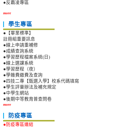
●反霸凌專區
more
學生專區
●【畢業標準】
註冊組重要訊息
●線上申請重補修
●成績查詢系統
●學習歷程檔案系統(日)
●線上選課系統
●學習歷程（夜）
●學雜費繳費及查詢
●四技二專【甄選入學】校系代碼填寫
●學生評量辦法及補充規定
●中學生網站
●後期中等教育普查問卷
more
防疫專區
●防疫專區連結