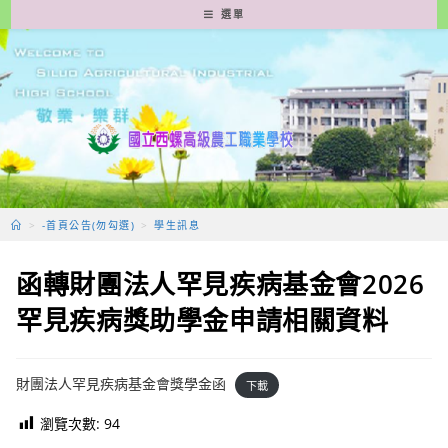
跳
選單
轉
至
主
要
內
容
>
-首頁公告(勿勾選)
>
學生訊息
函轉財團法人罕見疾病基金會2026
罕見疾病獎助學金申請相關資料
財團法人罕見疾病基金會獎學金函
下載
瀏覽次數:
94