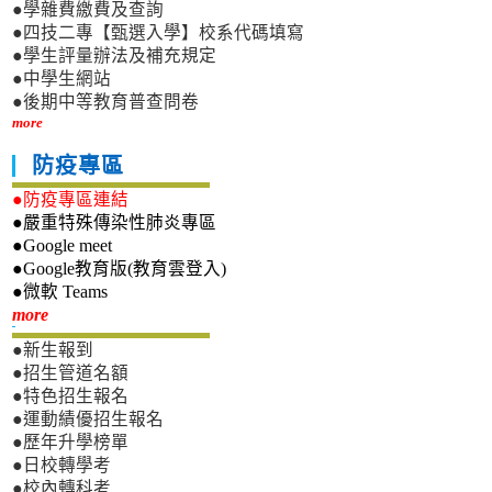
●學雜費繳費及查詢
●四技二專【甄選入學】校系代碼填寫
●學生評量辦法及補充規定
●中學生網站
●後期中等教育普查問卷
more
防疫專區
●防疫專區連結
●嚴重特殊傳染性肺炎專區
●Google meet
●Google教育版(教育雲登入)
●微軟 Teams
新生專區
more
●新生報到
●招生管道名額
●特色招生報名
●運動績優招生報名
●歷年升學榜單
●日校轉學考
●校內轉科考