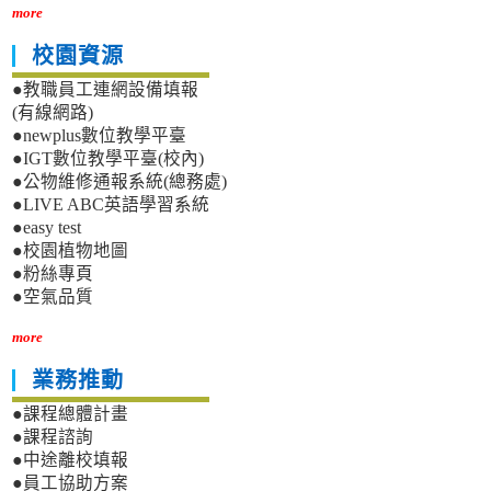
more
校園資源
●教職員工連網設備填報
(有線網路)
●newplus數位教學平臺
●IGT數位教學平臺(校內)
●公物維修通報系統(總務處)
●LIVE ABC英語學習系統
●easy test
●校園植物地圖
●粉絲專頁
●空氣品質
more
業務推動
●課程總體計畫
●課程諮詢
●中途離校填報
●員工協助方案