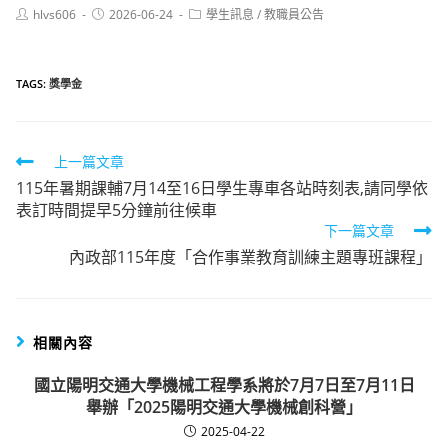
Post
Post
Post
hlvs606
2026-06-24
學生訊息
/
教職員公告
author:
published:
category:
TAGS:
獎學金
Read
上一篇文章
115年暑期課輔7月14至16日學生專車各站時刻表,請同學依
more
表訂時間提早5分鐘前往候車
articles
下一篇文章
內政部115年度「合作事業教育訓練主題專班課程」
相關內容
國立陽明交通大學機械工程學系將於7月7日至7月11日
舉辦「2025陽明交通大學機械創科營」
2025-04-22