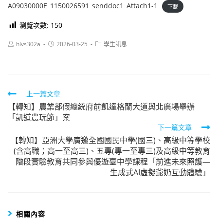
A09030000E_1150026591_senddoc1_Attach1-1
下載
瀏覽次數:
150
Post
Post
Post
hlvs302a
2026-03-25
學生訊息
author:
published:
category:
Read
上一篇文章
【轉知】農業部假總統府前凱達格蘭大道與北廣場舉辦
more
「凱道農玩節」案
articles
下一篇文章
【轉知】亞洲大學廣邀全國國民中學(國三)、高級中等學校
(含高職；高一至高三)、五專(專一至專三)及高級中等教育
階段實驗教育共同參與優遊臺中學課程「前進未來照護—
生成式AI虛擬爺奶互動體驗」
相關內容