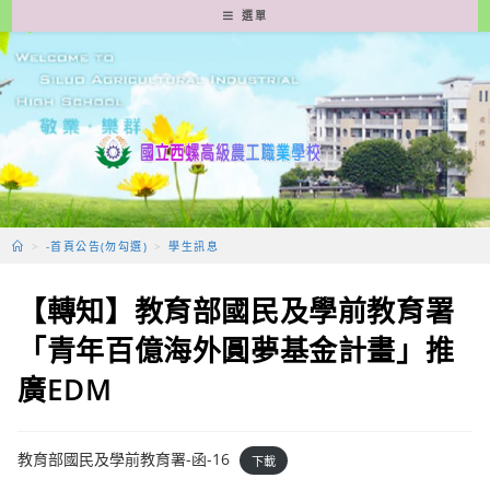
跳
選單
轉
至
主
要
內
容
>
-首頁公告(勿勾選)
>
學生訊息
【轉知】教育部國民及學前教育署
「青年百億海外圓夢基金計畫」推
廣EDM
教育部國民及學前教育署-函-16
下載