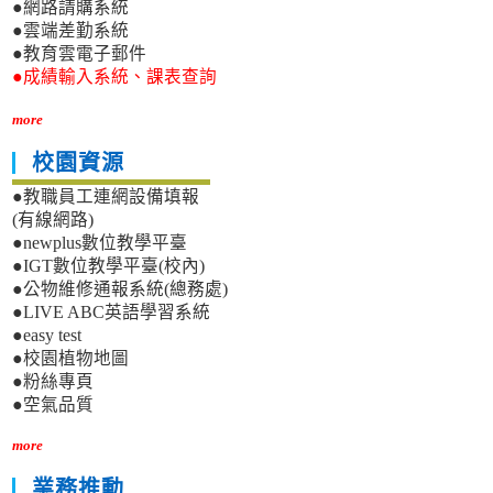
●網路請購系統
●雲端差勤系統
●教育雲電子郵件
●成績輸入系統、課表查詢
more
校園資源
●教職員工連網設備填報
(有線網路)
●newplus數位教學平臺
●IGT數位教學平臺(校內)
●公物維修通報系統(總務處)
●LIVE ABC英語學習系統
●easy test
●校園植物地圖
●粉絲專頁
●空氣品質
more
業務推動