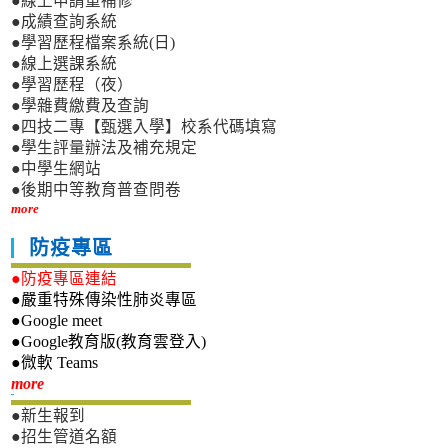
●線上申請重補修
●成績查詢系統
●學習歷程檔案系統(日)
●線上選課系統
●學習歷程（夜）
●學雜費繳費及查詢
●四技二專【甄選入學】校系代碼填寫
●學生評量辦法及補充規定
●中學生網站
●後期中等教育普查問卷
more
防疫專區
●防疫專區連結
●嚴重特殊傳染性肺炎專區
●Google meet
●Google教育版(教育雲登入)
●微軟 Teams
新生專區
more
●新生報到
●招生管道名額