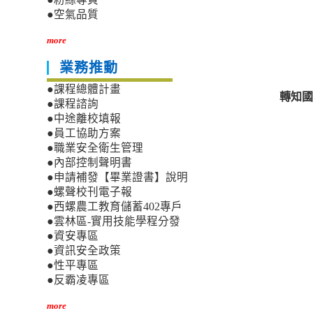
●空氣品質
more
業務推動
●課程總體計畫
轉知國
●課程諮詢
●中途離校填報
●員工協助方案
●職業安全衛生管理
●內部控制聲明書
●申請補發【畢業證書】說明
●螺聲校刊電子報
●西螺農工教育儲蓄402專戶
●雲林區-實用技能學程分發
●資安專區
●資訊安全政策
●性平專區
●反霸凌專區
more