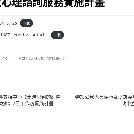
次心理諮詢服務實施計畫
5416.128
下載
1687_senddoc1_Attach1
下載
Post
6-18
-首頁公告(勿勾選)
/
教職員公告
category:
導支持中心《走進思親的悲傷
轉知公務人員保障暨培訓委員
療癒》2日工作坊實施計畫
政中