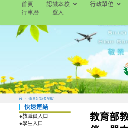
跳
首頁
認識本校
行政單位
轉
行事曆
登入
至
主
要
內
容
>
-首頁公告(勿勾選)
快速連結
教育部
●教職員入口
●學生入口