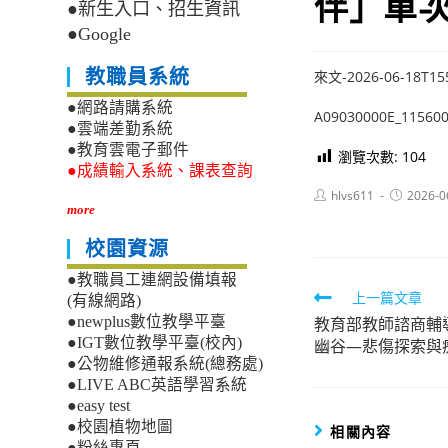
伴」單
●新生入口、招生資訊
●Google
教職員系統
來文-2026-06-18T15
●網路請購系統
A09030000E_115600
●雲端差勤系統
●教育雲電子郵件
瀏覽次數:
104
●成績輸入系統、課表查詢
Post
Post
hlvs611
2026-0
author:
published:
more
校園資源
●教職員工連網設備填報
Read
上一篇文章
(有線網路)
教育部教師諮商輔
●newplus數位教學平臺
more
●IGT數位教學平臺(校內)
幽谷—悲傷探索與
articles
●公物維修通報系統(總務處)
●LIVE ABC英語學習系統
●easy test
●校園植物地圖
相關內容
●粉絲專頁