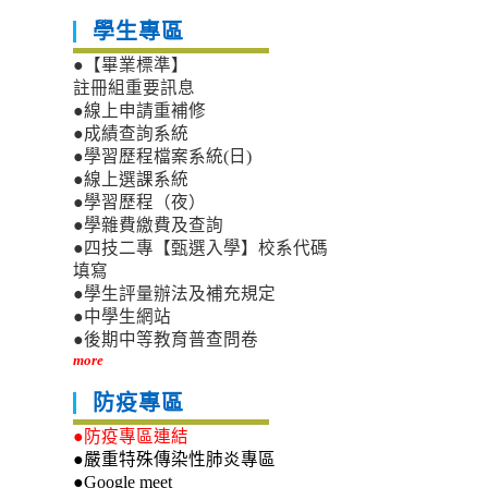
學生專區
●【畢業標準】
註冊組重要訊息
●線上申請重補修
●成績查詢系統
●學習歷程檔案系統(日)
●線上選課系統
●學習歷程（夜）
●學雜費繳費及查詢
●四技二專【甄選入學】校系代碼
填寫
●學生評量辦法及補充規定
●中學生網站
●後期中等教育普查問卷
more
防疫專區
●防疫專區連結
●嚴重特殊傳染性肺炎專區
●Google meet