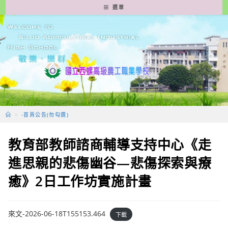
跳
選單
轉
至
主
要
內
容
>
-首頁公告(勿勾選)
教育部教師諮商輔導支持中心《走
進思親的悲傷幽谷—悲傷探索與療
癒》2日工作坊實施計畫
來文-2026-06-18T155153.464
下載