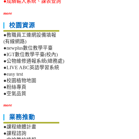
●成績輸入系統、課表查詢
more
校園資源
●教職員工連網設備填報
(有線網路)
●newplus數位教學平臺
●IGT數位教學平臺(校內)
●公物維修通報系統(總務處)
●LIVE ABC英語學習系統
●easy test
●校園植物地圖
●粉絲專頁
●空氣品質
more
業務推動
●課程總體計畫
●課程諮詢