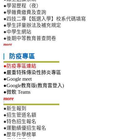
●學習歷程（夜）
●學雜費繳費及查詢
●四技二專【甄選入學】校系代碼填寫
●學生評量辦法及補充規定
●中學生網站
●後期中等教育普查問卷
more
防疫專區
●防疫專區連結
●嚴重特殊傳染性肺炎專區
●Google meet
●Google教育版(教育雲登入)
●微軟 Teams
新生專區
more
●新生報到
●招生管道名額
●特色招生報名
●運動績優招生報名
●歷年升學榜單