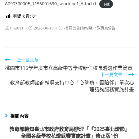
A09030000E_1156001690_senddoc1_Attach1
下載
瀏覽次數:
81
Post
Post
Post
hlvs611
2026-06-18
-首頁公告(勿勾選)
/
教職員公告
author:
published:
category:
Read
上一篇文章
桃園市115學年度市立高級中等學校新任校長遴選作業簡章
more
下一篇文章
articles
教育部教師諮商輔導支持中心「心聊癒，雲陪伴」單次心
理諮詢服務實施計畫
相關內容
教育部轉知臺北市政府教育局辦理「『2025臺北燈節』
全國各級學校花燈競賽實施計畫」修正版1份