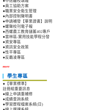
●中途離校填報
●員工協助方案
●職業安全衛生管理
●內部控制聲明書
●申請補發【畢業證書】說明
●螺聲校刊電子報
●西螺農工教育儲蓄402專戶
●雲林區-實用技能學程分發
●資安專區
●資訊安全政策
●性平專區
●反霸凌專區
more
學生專區
●【畢業標準】
註冊組重要訊息
●線上申請重補修
●成績查詢系統
●學習歷程檔案系統(日)
●線上選課系統