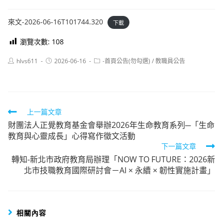
來文-2026-06-16T101744.320
下載
瀏覽次數:
108
Post
Post
Post
hlvs611
2026-06-16
-首頁公告(勿勾選)
/
教職員公告
author:
published:
category:
Read
上一篇文章
財團法人正覺教育基金會舉辦2026年生命教育系列─「生命
more
教育與心靈成長」心得寫作徵文活動
articles
下一篇文章
轉知-新北市政府教育局辦理「NOW TO FUTURE：2026新
北市技職教育國際研討會－AI × 永續 × 韌性實施計畫」
相關內容