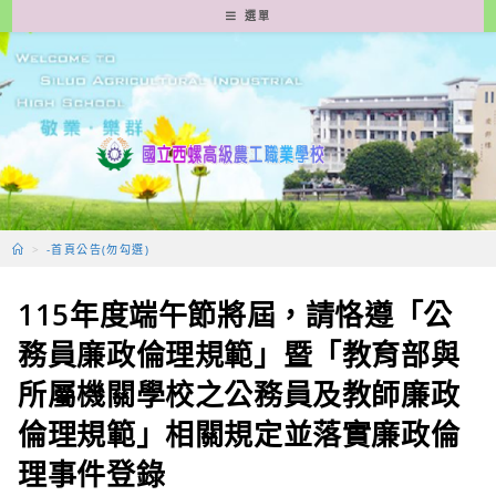
跳
選單
轉
至
主
要
內
容
>
-首頁公告(勿勾選)
115年度端午節將屆，請恪遵「公
務員廉政倫理規範」暨「教育部與
所屬機關學校之公務員及教師廉政
倫理規範」相關規定並落實廉政倫
理事件登錄