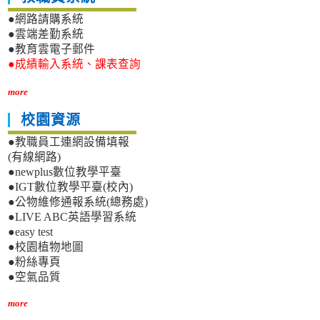
●網路請購系統
●雲端差勤系統
●教育雲電子郵件
●成績輸入系統、課表查詢
more
校園資源
●教職員工連網設備填報
(有線網路)
●newplus數位教學平臺
●IGT數位教學平臺(校內)
●公物維修通報系統(總務處)
●LIVE ABC英語學習系統
●easy test
●校園植物地圖
●粉絲專頁
●空氣品質
more