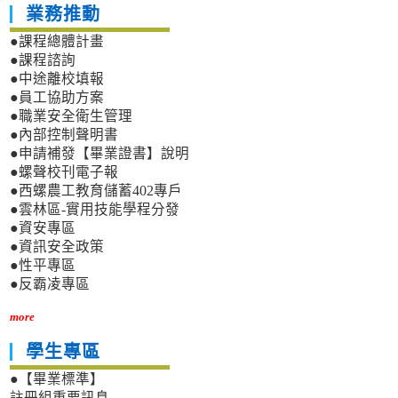
業務推動
●課程總體計畫
●課程諮詢
●中途離校填報
●員工協助方案
●職業安全衛生管理
●內部控制聲明書
●申請補發【畢業證書】說明
●螺聲校刊電子報
●西螺農工教育儲蓄402專戶
●雲林區-實用技能學程分發
●資安專區
●資訊安全政策
●性平專區
●反霸凌專區
more
學生專區
●【畢業標準】
註冊組重要訊息