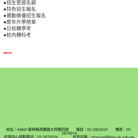
●招生管道名額
●特色招生報名
●運動績優招生報名
●歷年升學榜單
●日校轉學考
●校內轉科考
more
校址：64841雲林縣西螺鎮大同路四號 電話：05-5862024 傳真：05-
5879014
校安中心值勤電話：05-5879934 校長信箱：principal@hlvs.ylc.edu.tw