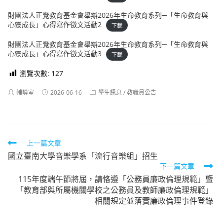
財團法人正覺教育基金會舉辦2026年生命教育系列─「生命教育與
心靈成長」心得寫作徵文活動2
下載
財團法人正覺教育基金會舉辦2026年生命教育系列─「生命教育與
心靈成長」心得寫作徵文活動3
下載
瀏覽次數:
127
Post
Post
Post
輔導室
2026-06-16
學生訊息
/
教職員公告
author:
published:
category:
Read
上一篇文章
國立臺南大學音樂學系「流行音樂組」招生
more
下一篇文章
articles
115年度端午節將屆，請恪遵「公務員廉政倫理規範」暨
「教育部與所屬機關學校之公務員及教師廉政倫理規範」
相關規定並落實廉政倫理事件登錄