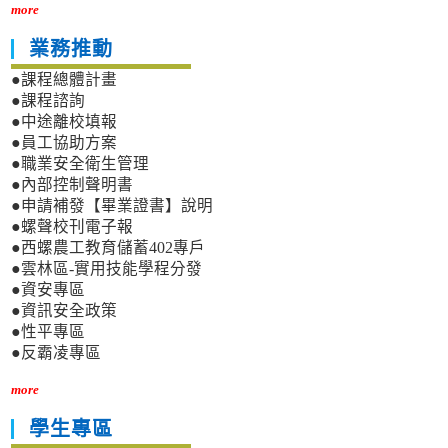
more
業務推動
●課程總體計畫
●課程諮詢
●中途離校填報
●員工協助方案
●職業安全衛生管理
●內部控制聲明書
●申請補發【畢業證書】說明
●螺聲校刊電子報
●西螺農工教育儲蓄402專戶
●雲林區-實用技能學程分發
●資安專區
●資訊安全政策
●性平專區
●反霸凌專區
more
學生專區