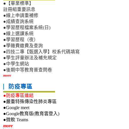
●【畢業標準】
註冊組重要訊息
●線上申請重補修
●成績查詢系統
●學習歷程檔案系統(日)
●線上選課系統
●學習歷程（夜）
●學雜費繳費及查詢
●四技二專【甄選入學】校系代碼填寫
●學生評量辦法及補充規定
●中學生網站
●後期中等教育普查問卷
more
防疫專區
●防疫專區連結
●嚴重特殊傳染性肺炎專區
●Google meet
●Google教育版(教育雲登入)
●微軟 Teams
新生專區
more