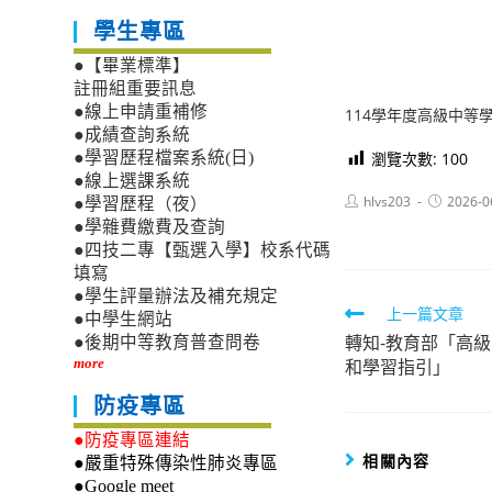
學生專區
●【畢業標準】
註冊組重要訊息
●線上申請重補修
114學年度高級中等
●成績查詢系統
瀏覽次數:
100
●學習歷程檔案系統(日)
●線上選課系統
Post
Post
hlvs203
2026-0
●學習歷程（夜）
author:
published:
●學雜費繳費及查詢
●四技二專【甄選入學】校系代碼
填寫
●學生評量辦法及補充規定
Read
上一篇文章
●中學生網站
轉知-教育部「高
more
●後期中等教育普查問卷
和學習指引」
more
articles
防疫專區
●防疫專區連結
相關內容
●嚴重特殊傳染性肺炎專區
●Google meet