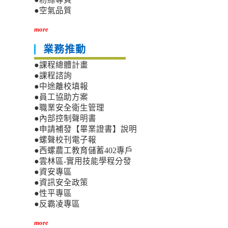
●空氣品質
more
業務推動
●課程總體計畫
●課程諮詢
●中途離校填報
●員工協助方案
●職業安全衛生管理
●內部控制聲明書
●申請補發【畢業證書】說明
●螺聲校刊電子報
●西螺農工教育儲蓄402專戶
●雲林區-實用技能學程分發
●資安專區
●資訊安全政策
●性平專區
●反霸凌專區
more