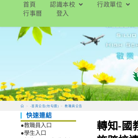
跳
首頁
認識本校
行政單位
轉
行事曆
登入
至
主
要
內
容
>
-首頁公告(勿勾選)
>
教職員公告
快速連結
轉知-國
●教職員入口
●學生入口