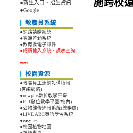
施跨校
●新生入口、招生資訊
●Google
教職員系統
●網路請購系統
●雲端差勤系統
●教育雲電子郵件
●成績輸入系統、課表查詢
more
校園資源
●教職員工連網設備填報
(有線網路)
●newplus數位教學平臺
●IGT數位教學平臺(校內)
●公物維修通報系統(總務處)
●LIVE ABC英語學習系統
●easy test
●校園植物地圖
●粉絲專頁