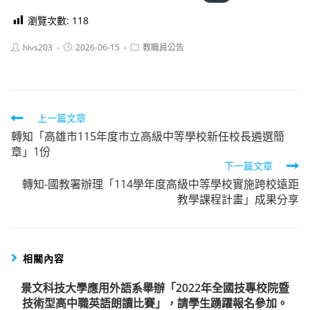
瀏覽次數:
118
Post
Post
Post
hlvs203
2026-06-15
教職員公告
author:
published:
category:
Read
上一篇文章
轉知「高雄市115年度市立高級中等學校新任校長遴選簡
more
章」1份
articles
下一篇文章
轉知-國教署辦理「114學年度高級中等學校實施跨校遠距
教學課程計畫」成果分享
相關內容
景文科技大學應用外語系舉辦「2022年全國技專校院暨
技術型高中職英語朗讀比賽」，請學生踴躍報名參加。