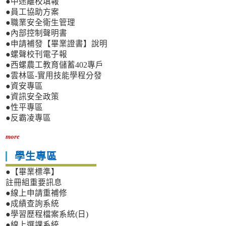
●中途離校填報
●員工協助方案
●職業安全衛生管理
●內部控制聲明書
●申請補發【畢業證書】說明
●螺聲校刊電子報
●西螺農工教育儲蓄402專戶
●雲林區-實用技能學程分發
●資安專區
●資訊安全政策
●性平專區
●反霸凌專區
more
學生專區
●【畢業標準】
註冊組重要訊息
●線上申請重補修
●成績查詢系統
●學習歷程檔案系統(日)
●線上選課系統