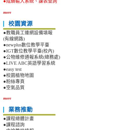
●成績輸入系統、課表查詢
more
校園資源
●教職員工連網設備填報
(有線網路)
●newplus數位教學平臺
●IGT數位教學平臺(校內)
●公物維修通報系統(總務處)
●LIVE ABC英語學習系統
●easy test
●校園植物地圖
●粉絲專頁
●空氣品質
more
業務推動
●課程總體計畫
●課程諮詢