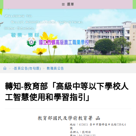
跳
選單
轉
至
主
要
內
容
>
-首頁公告(勿勾選)
>
教職員公告
轉知-教育部「高級中等以下學校人
工智慧使用和學習指引」