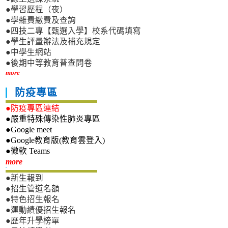
●學習歷程（夜）
●學雜費繳費及查詢
●四技二專【甄選入學】校系代碼填寫
●學生評量辦法及補充規定
●中學生網站
●後期中等教育普查問卷
more
防疫專區
●防疫專區連結
●嚴重特殊傳染性肺炎專區
●Google meet
●Google教育版(教育雲登入)
●微軟 Teams
新生專區
more
●新生報到
●招生管道名額
●特色招生報名
●運動績優招生報名
●歷年升學榜單