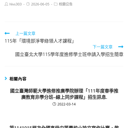
Post
Post
Post
hlvs303
2026-06-05
校園公告
author:
published:
category:
Read
上一篇文章
115年「環境部淨零綠領人才課程」
more
下一篇文章
articles
國立臺北大學115學年度進修學士班申請入學招生簡章
相關內容
國立臺灣師範大學進修推廣學院辦理「111年度春季推
廣教育非學分班‒線上同步課程」招生訊息.
2022-03-14