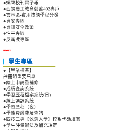
●螺聲校刊電子報
●西螺農工教育儲蓄402專戶
●雲林區-實用技能學程分發
●資安專區
●資訊安全政策
●性平專區
●反霸凌專區
more
學生專區
●【畢業標準】
註冊組重要訊息
●線上申請重補修
●成績查詢系統
●學習歷程檔案系統(日)
●線上選課系統
●學習歷程（夜）
●學雜費繳費及查詢
●四技二專【甄選入學】校系代碼填寫
●學生評量辦法及補充規定