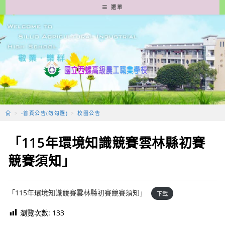
跳
選單
轉
至
主
要
內
容
>
-首頁公告(勿勾選)
>
校園公告
「115年環境知識競賽雲林縣初賽
競賽須知」
「115年環境知識競賽雲林縣初賽競賽須知」
下載
瀏覽次數:
133