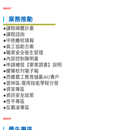
more
業務推動
●課程總體計畫
●課程諮詢
●中途離校填報
●員工協助方案
●職業安全衛生管理
●內部控制聲明書
●申請補發【畢業證書】說明
●螺聲校刊電子報
●西螺農工教育儲蓄402專戶
●雲林區-實用技能學程分發
●資安專區
●資訊安全政策
●性平專區
●反霸凌專區
more
學生專區