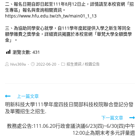
二、報名日期自即日起至111年8月12日止，詳情請至本校官網「招
生專區」報名與查詢相關資訊。
https://www.hfu.edu.tw/zh_tw/main01_1_13
三、為協助同學安心就學，自111學年度起提供入學之新生等同全
額學雜費之獎學金，詳細資訊揭露於本校官網「華梵大學全額獎學
金」。
瀏覽次數:
431
Post
Post
Post
hlvs369a
2022-06-20
招生資訊
/
校園公告
author:
published:
category:
Read
上一篇文章
明新科技大學111學年度四技日間部科技校院聯合登記分發
more
及單獨招生之招生.
articles
下一篇文章
教務處公告:111.06.20行政會議決議6/23(四)~6/30(四)中午
12:00止為期末考多元評量週