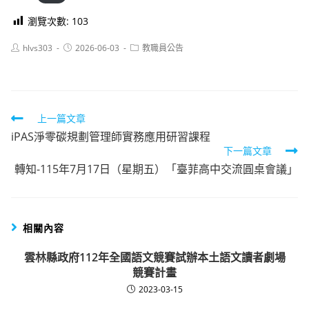
瀏覽次數:
103
Post
Post
Post
hlvs303
2026-06-03
教職員公告
author:
published:
category:
Read
上一篇文章
iPAS淨零碳規劃管理師實務應用研習課程
more
下一篇文章
articles
轉知-115年7月17日（星期五）「臺菲高中交流圓桌會議」
相關內容
雲林縣政府112年全國語文競賽試辦本土語文讀者劇場
競賽計畫
2023-03-15