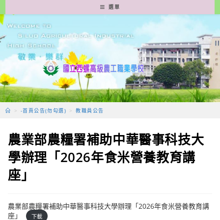
跳
選單
轉
至
主
要
內
容
>
-首頁公告(勿勾選)
>
教職員公告
農業部農糧署補助中華醫事科技大
學辦理「2026年食米營養教育講
座」
農業部農糧署補助中華醫事科技大學辦理「2026年食米營養教育講
座」
下載