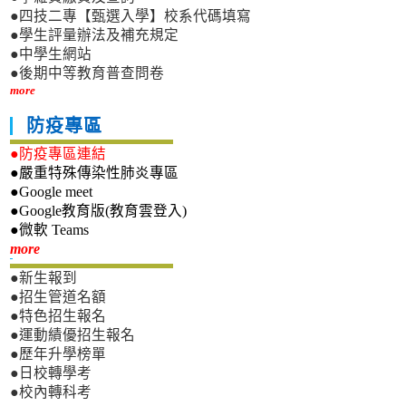
●四技二專【甄選入學】校系代碼填寫
●學生評量辦法及補充規定
●中學生網站
●後期中等教育普查問卷
more
防疫專區
●防疫專區連結
●嚴重特殊傳染性肺炎專區
●Google meet
●Google教育版(教育雲登入)
●微軟 Teams
新生專區
more
●新生報到
●招生管道名額
●特色招生報名
●運動績優招生報名
●歷年升學榜單
●日校轉學考
●校內轉科考