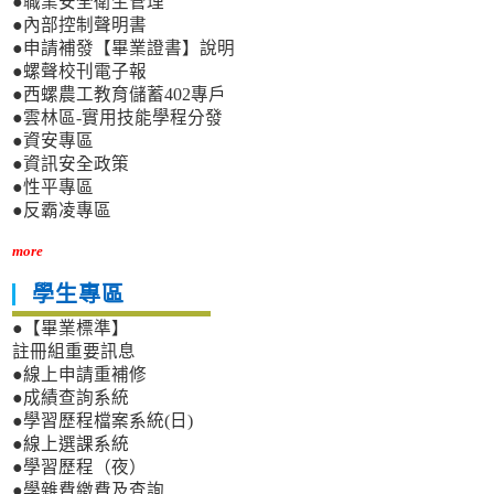
●職業安全衛生管理
●內部控制聲明書
●申請補發【畢業證書】說明
●螺聲校刊電子報
●西螺農工教育儲蓄402專戶
●雲林區-實用技能學程分發
●資安專區
●資訊安全政策
●性平專區
●反霸凌專區
more
學生專區
●【畢業標準】
註冊組重要訊息
●線上申請重補修
●成績查詢系統
●學習歷程檔案系統(日)
●線上選課系統
●學習歷程（夜）
●學雜費繳費及查詢