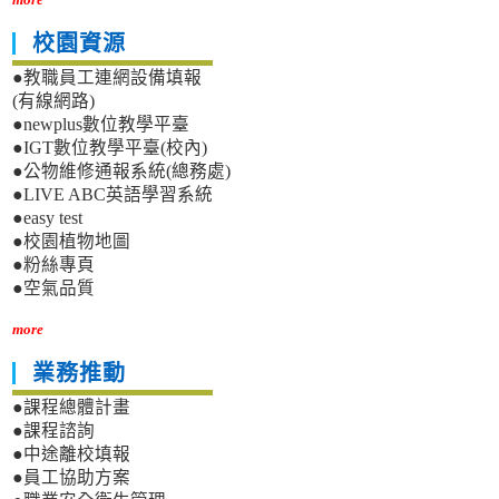
校園資源
●教職員工連網設備填報
(有線網路)
●newplus數位教學平臺
●IGT數位教學平臺(校內)
●公物維修通報系統(總務處)
●LIVE ABC英語學習系統
●easy test
●校園植物地圖
●粉絲專頁
●空氣品質
more
業務推動
●課程總體計畫
●課程諮詢
●中途離校填報
●員工協助方案