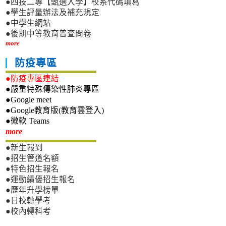
●四技二專【甄選入學】校系代碼填寫
●學生評量辦法及補充規定
●中學生網站
●後期中等教育普查問卷
more
防疫專區
●防疫專區連結
●嚴重特殊傳染性肺炎專區
●Google meet
●Google教育版(教育雲登入)
●微軟 Teams
新生專區
more
●新生報到
●招生管道名額
●特色招生報名
●運動績優招生報名
●歷年升學榜單
●日校轉學考
●校內轉科考