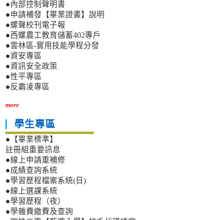
●內部控制聲明書
●申請補發【畢業證書】說明
●螺聲校刊電子報
●西螺農工教育儲蓄402專戶
●雲林區-實用技能學程分發
●資安專區
●資訊安全政策
●性平專區
●反霸凌專區
more
學生專區
●【畢業標準】
註冊組重要訊息
●線上申請重補修
●成績查詢系統
●學習歷程檔案系統(日)
●線上選課系統
●學習歷程（夜）
●學雜費繳費及查詢