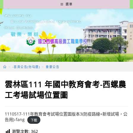
跳
選單
轉
至
主
要
內
容
>
-首頁公告(勿勾選)
>
重要公告
雲林區111 年國中教育會考-西螺農
工考場試場位置圖
1110517-111年教育會考試場位置圖版本3(防疫路線+新增試場，公
告用)-fang
下載
瀏覽次數:
362