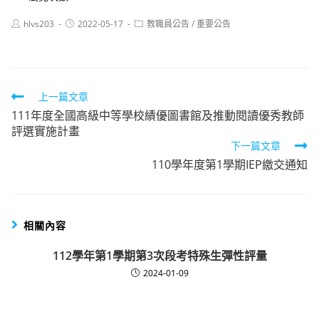
Post
Post
Post
hlvs203
2022-05-17
教職員公告
/
重要公告
author:
published:
category:
Read
上一篇文章
111年度全國高級中等學校績優圖書館及推動閱讀優秀教師
more
評選實施計畫
articles
下一篇文章
110學年度第1學期IEP繳交通知
相關內容
112學年第1學期第3次段考特殊生彈性評量
2024-01-09