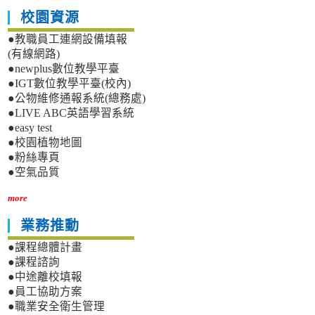
校園資源
●教職員工連網設備填報
(有線網路)
●newplus數位教學平臺
●IGT數位教學平臺(校內)
●公物維修通報系統(總務處)
●LIVE ABC英語學習系統
●easy test
●校園植物地圖
●粉絲專頁
●空氣品質
more
業務推動
●課程總體計畫
●課程諮詢
●中途離校填報
●員工協助方案
●職業安全衛生管理