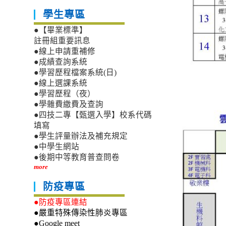
學生專區
●【畢業標準】
註冊組重要訊息
●線上申請重補修
●成績查詢系統
●學習歷程檔案系統(日)
●線上選課系統
●學習歷程（夜）
●學雜費繳費及查詢
●四技二專【甄選入學】校系代碼
填寫
●學生評量辦法及補充規定
●中學生網站
●後期中等教育普查問卷
more
防疫專區
●防疫專區連結
●嚴重特殊傳染性肺炎專區
●Google meet