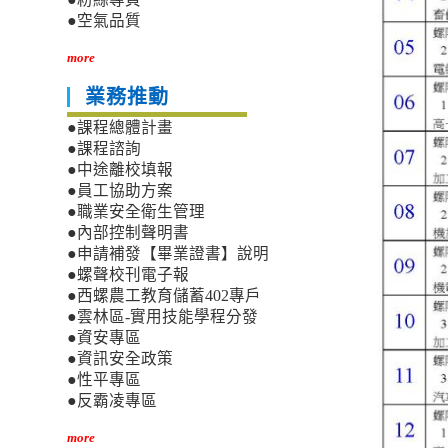
●空氣品質
more
業務推動
●課程總體計畫
●課程諮詢
●中途離校填報
●員工協助方案
●職業安全衛生管理
●內部控制聲明書
●申請補發【畢業證書】說明
●螺聲校刊電子報
●西螺農工教育儲蓄402專戶
●雲林區-實用技能學程分發
●資安專區
●資訊安全政策
●性平專區
●反霸凌專區
more