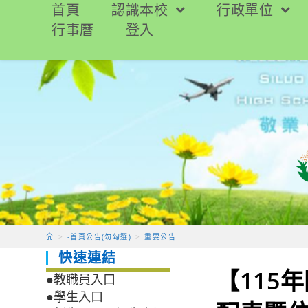
跳
首頁
認識本校
行政單位
轉
行事曆
登入
至
主
要
內
容
>
-首頁公告(勿勾選)
>
重要公告
快速連結
【115
●教職員入口
●學生入口