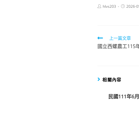
Post
Post
hlvs203
2026-0
author:
published:
Read
上一篇文章
國立西螺農工11
more
articles
相關內容
民國111年6