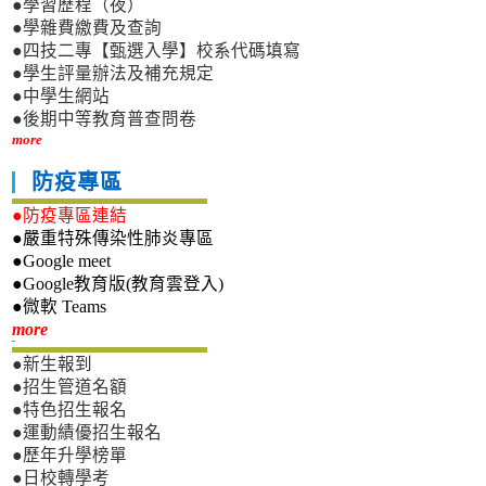
●學習歷程（夜）
●學雜費繳費及查詢
●四技二專【甄選入學】校系代碼填寫
●學生評量辦法及補充規定
●中學生網站
●後期中等教育普查問卷
more
防疫專區
●防疫專區連結
●嚴重特殊傳染性肺炎專區
●Google meet
●Google教育版(教育雲登入)
●微軟 Teams
新生專區
more
●新生報到
●招生管道名額
●特色招生報名
●運動績優招生報名
●歷年升學榜單
●日校轉學考