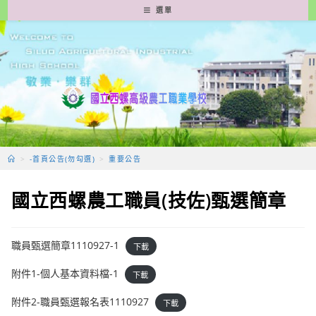
跳
選單
轉
至
主
要
內
容
>
-首頁公告(勿勾選)
>
重要公告
國立西螺農工職員(技佐)甄選簡章
職員甄選簡章1110927-1
下載
附件1-個人基本資料檔-1
下載
附件2-職員甄選報名表1110927
下載