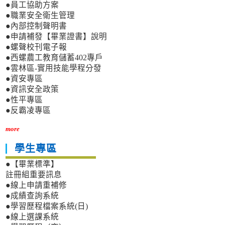
●員工協助方案
●職業安全衛生管理
●內部控制聲明書
●申請補發【畢業證書】說明
●螺聲校刊電子報
●西螺農工教育儲蓄402專戶
●雲林區-實用技能學程分發
●資安專區
●資訊安全政策
●性平專區
●反霸凌專區
more
學生專區
●【畢業標準】
註冊組重要訊息
●線上申請重補修
●成績查詢系統
●學習歷程檔案系統(日)
●線上選課系統