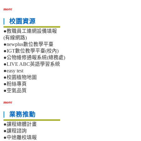
more
校園資源
●教職員工連網設備填報
(有線網路)
●newplus數位教學平臺
●IGT數位教學平臺(校內)
●公物維修通報系統(總務處)
●LIVE ABC英語學習系統
●easy test
●校園植物地圖
●粉絲專頁
●空氣品質
more
業務推動
●課程總體計畫
●課程諮詢
●中途離校填報