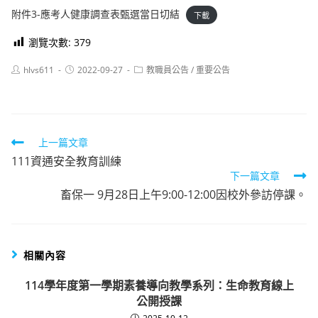
附件3-應考人健康調查表甄選當日切結
下載
瀏覽次數:
379
Post
Post
Post
hlvs611
2022-09-27
教職員公告
/
重要公告
author:
published:
category:
Read
上一篇文章
111資通安全教育訓練
more
下一篇文章
articles
畜保一 9月28日上午9:00-12:00因校外參訪停課。
相關內容
114學年度第一學期素養導向教學系列：生命教育線上
公開授課