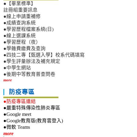
●【畢業標準】
註冊組重要訊息
●線上申請重補修
●成績查詢系統
●學習歷程檔案系統(日)
●線上選課系統
●學習歷程（夜）
●學雜費繳費及查詢
●四技二專【甄選入學】校系代碼填寫
●學生評量辦法及補充規定
●中學生網站
●後期中等教育普查問卷
more
防疫專區
●防疫專區連結
●嚴重特殊傳染性肺炎專區
●Google meet
●Google教育版(教育雲登入)
●微軟 Teams
新生專區
more