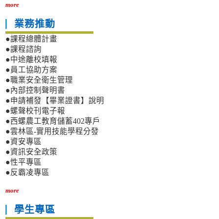
more
業務推動
●課程總體計畫
●課程諮詢
●中途離校填報
●員工協助方案
●職業安全衛生管理
●內部控制聲明書
●申請補發【畢業證書】說明
●螺聲校刊電子報
●西螺農工教育儲蓄402專戶
●雲林區-實用技能學程分發
●資安專區
●資訊安全政策
●性平專區
●反霸凌專區
more
學生專區