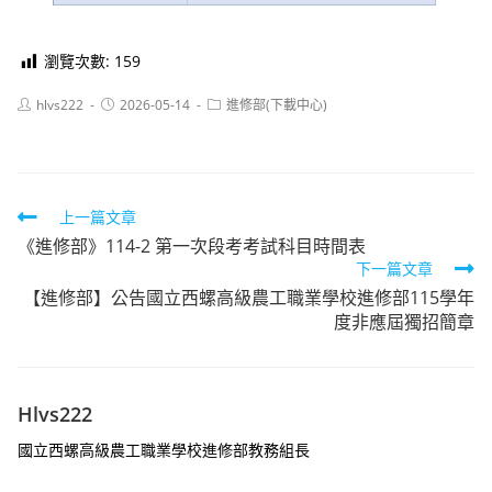
瀏覽次數:
159
Post
Post
Post
hlvs222
2026-05-14
進修部(下載中心)
author:
published:
category:
Read
上一篇文章
《進修部》114-2 第一次段考考試科目時間表
more
下一篇文章
articles
【進修部】公告國立西螺高級農工職業學校進修部115學年
度非應屆獨招簡章
Hlvs222
國立西螺高級農工職業學校進修部教務組長