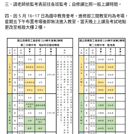
三、請老師依監考表前往各班監考；自修課比照一般上課時間。
四、因 5 月 16~17 日為國中教育會考，進修部三間教室均為考場，
星期五下午布置考場後即無法進入教室，當天晚上上課及考試地點
更改至格致大樓２樓。