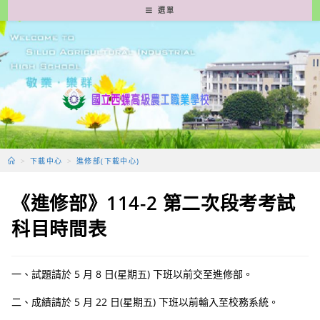
跳
選單
轉
至
主
要
內
容
>
下載中心
>
進修部(下載中心)
《進修部》114-2 第二次段考考試
科目時間表
一、試題請於 5 月 8 日(星期五) 下班以前交至進修部。
二、成績請於 5 月 22 日(星期五) 下班以前輸入至校務系統。