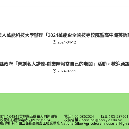
法人萬能科技大學辦理「2024萬能盃全國技專校院暨高中職英語
2024-04-12
縣政府「青創名人講座-創業晴報當自己的老闆」活動，歡迎踴
2024-07-11
校址：64841雲林縣西螺鎮大同路四號 電話：05-5862024 傳真：05-587901
校安中心值勤電話：05-5879934 校長信箱：principal@hlvs.ylc.edu.t
權所有：國立西螺高級農工職業學校 National Siluo Agricultural Industrial High S