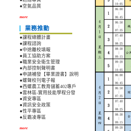
●空氣品質
more
業務推動
●課程總體計畫
●課程諮詢
●中途離校填報
●員工協助方案
●職業安全衛生管理
●內部控制聲明書
●申請補發【畢業證書】說明
●螺聲校刊電子報
●西螺農工教育儲蓄402專戶
●雲林區-實用技能學程分發
●資安專區
●資訊安全政策
●性平專區
●反霸凌專區
more