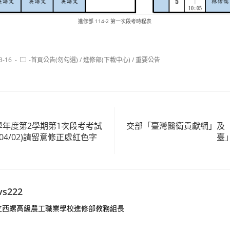
進修部 114-2 第一次段考時程表
Post
3-16
-首頁公告(勿勾選)
/
進修部(下載中心)
/
重要公告
category:
學年度第2學期第1次段考考試
交部「臺灣醫衛貢獻網」及
-04/02)請留意修正處紅色字
臺
vs222
立西螺高級農工職業學校進修部教務組長