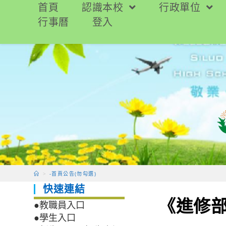
跳
首頁
認識本校
行政單位
轉
行事曆
登入
至
主
要
內
容
>
-首頁公告(勿勾選)
快速連結
《進修部
●教職員入口
●學生入口