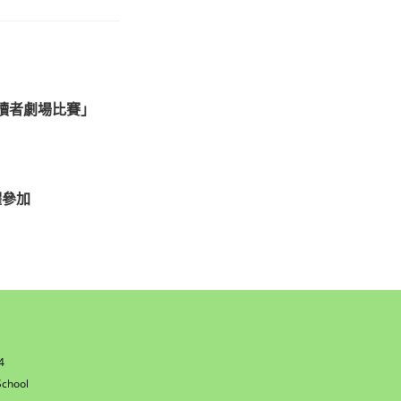
讀者劇場比賽」
躍參加
4
w
chool