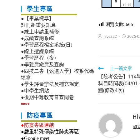
學生專區
●【畢業標準】
瀏覽次數:
665
註冊組重要訊息
●線上申請重補修
Post
Post
hlvs222
2026-0
●成績查詢系統
author:
published:
●學習歷程檔案系統(日)
●線上選課系統
●學習歷程（夜）
●學雜費繳費及查詢
Read
上一篇文章
●四技二專【甄選入學】校系代碼
【段考公告】114
more
填寫
科目時間表(04/01
●學生評量辦法及補充規定
articles
體(修改4次)
●中學生網站
●後期中等教育普查問卷
more
防疫專區
Hl
●防疫專區連結
國
●嚴重特殊傳染性肺炎專區
●Google meet