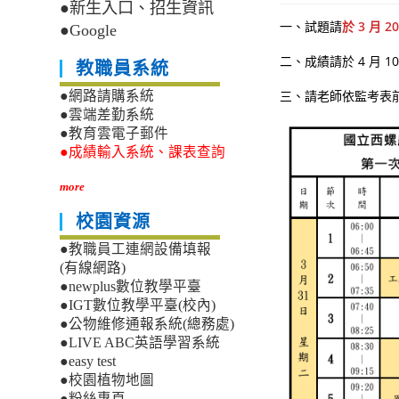
●新生入口、招生資訊
一、試題請
於 3 月 
●Google
二、成績請於 4 月 
教職員系統
三、請老師依監考表
●網路請購系統
●雲端差勤系統
●教育雲電子郵件
●成績輸入系統、課表查詢
more
校園資源
●教職員工連網設備填報
(有線網路)
●newplus數位教學平臺
●IGT數位教學平臺(校內)
●公物維修通報系統(總務處)
●LIVE ABC英語學習系統
●easy test
●校園植物地圖
●粉絲專頁