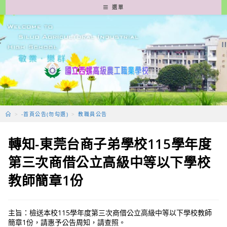
跳
選單
轉
至
主
要
內
容
>
-首頁公告(勿勾選)
>
教職員公告
轉知-東莞台商子弟學校115學年度
第三次商借公立高級中等以下學校
教師簡章1份
主旨：檢送本校115學年度第三次商借公立高級中等以下學校教師
簡章1份，請惠予公告周知，請查照。