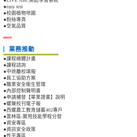
●LIVE ABC英語學習系統
●easy test
●校園植物地圖
●粉絲專頁
●空氣品質
more
業務推動
●課程總體計畫
●課程諮詢
●中途離校填報
●員工協助方案
●職業安全衛生管理
●內部控制聲明書
●申請補發【畢業證書】說明
●螺聲校刊電子報
●西螺農工教育儲蓄402專戶
●雲林區-實用技能學程分發
●資安專區
●資訊安全政策
●性平專區