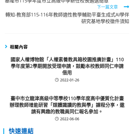
基隆市115學年度市立高級中學新任校長遴選簡章
more
下一篇文章
articles
轉知-教育部115-116年教師適性教學輔助平臺生成式AI學伴
研究基地學校徵件須知
相關內容
國家人權博物館「人權素養教具箱校園推廣計畫」110
學年度第2學期開放受理申請，鼓勵本校教師同仁申請
借用
2022-01-26
臺中市立龍津高級中等學校110學年度高中優質化計畫
辦理教師增能研習「媒體識讀的教與學」課程分享，邀
請有興趣的教職員同仁報名參加。
2022-06-06
快速連結