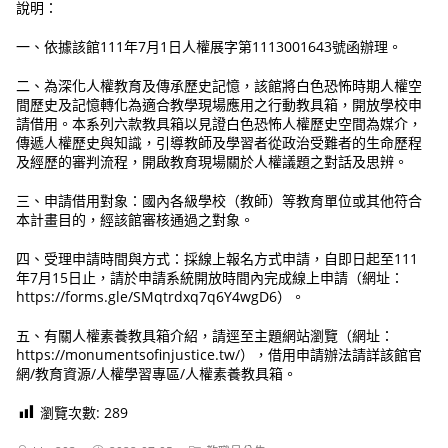
說明：
一、依據該館111年7月1日人權展字第1113001643號函辦理。
二、為深化人權教育及傳承歷史記憶，該館將白色恐怖時期人權空
間歷史及記憶轉化為適合教學現場應用之行動教具箱，開放學校申
請借用。本系列六款教具箱以見證白色恐怖人權歷史空間為媒介，
傳遞人權歷史與知識，引導教師及學習者從政治受難者的生命歷程
及經歷的審判流程，開啟教育現場關於人權議題之對話及思辨。
三、申請借用對象：國內各級學校（教師）等教育單位或其他符合
本計畫目的，經該館審核通過之對象。
四、受理申請時間與方式：採線上報名方式申請，自即日起至111
年7月15日止，請於申請系統開放時間內完成線上申請（網址：
https://forms.gle/SMqtrdxq7q6Y4wgD6）。
五、有關人權素養教具箱介紹，請逕至主題網站瀏覽（網址：
https://monumentsofinjustice.tw/），借用申請辦法請詳該館官
網/教育資源/人權學習專區/人權素養教具箱。
瀏覽次數:
289