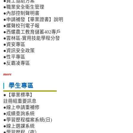
●員工協助方案
●職業安全衛生管理
●內部控制聲明書
●申請補發【畢業證書】說明
●螺聲校刊電子報
●西螺農工教育儲蓄402專戶
●雲林區-實用技能學程分發
●資安專區
●資訊安全政策
●性平專區
●反霸凌專區
more
學生專區
●【畢業標準】
註冊組重要訊息
●線上申請重補修
●成績查詢系統
●學習歷程檔案系統(日)
●線上選課系統
●學習歷程（夜）