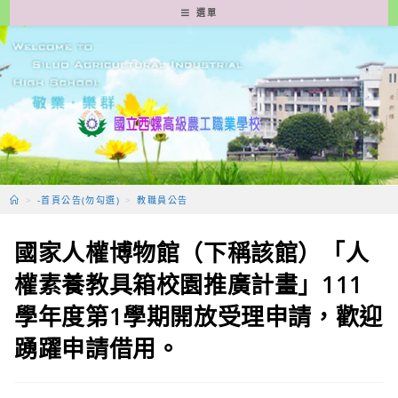
跳
選單
轉
至
主
要
內
容
>
-首頁公告(勿勾選)
>
教職員公告
國家人權博物館（下稱該館）「人
權素養教具箱校園推廣計畫」111
學年度第1學期開放受理申請，歡迎
踴躍申請借用。