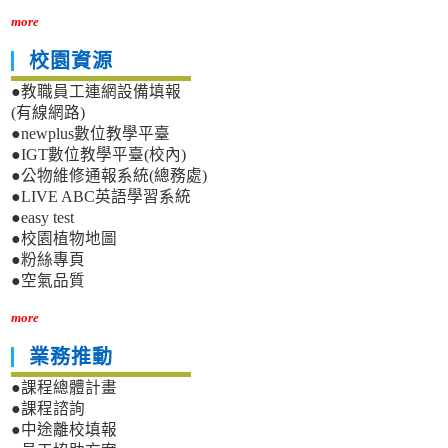
more
校園資源
●教職員工連網設備填報
(有線網路)
●newplus數位教學平臺
●IGT數位教學平臺(校內)
●公物維修通報系統(總務處)
●LIVE ABC英語學習系統
●easy test
●校園植物地圖
●粉絲專頁
●空氣品質
more
業務推動
●課程總體計畫
●課程諮詢
●中途離校填報