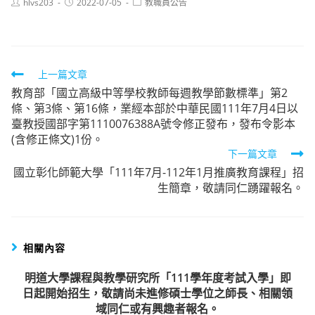
Post
Post
Post
hlvs203
2022-07-05
教職員公告
author:
published:
category:
Read
上一篇文章
教育部「國立高級中等學校教師每週教學節數標準」第2
more
條、第3條、第16條，業經本部於中華民國111年7月4日以
articles
臺教授國部字第1110076388A號令修正發布，發布令影本
(含修正條文)1份。
下一篇文章
國立彰化師範大學「111年7月-112年1月推廣教育課程」招
生簡章，敬請同仁踴躍報名。
相關內容
明道大學課程與教學研究所「111學年度考試入學」即
日起開始招生，敬請尚未進修碩士學位之師長、相關領
域同仁或有興趣者報名。