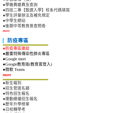
●學雜費繳費及查詢
●四技二專【甄選入學】校系代碼填寫
●學生評量辦法及補充規定
●中學生網站
●後期中等教育普查問卷
more
防疫專區
●防疫專區連結
●嚴重特殊傳染性肺炎專區
●Google meet
●Google教育版(教育雲登入)
●微軟 Teams
新生專區
more
●新生報到
●招生管道名額
●特色招生報名
●運動績優招生報名
●歷年升學榜單
●日校轉學考