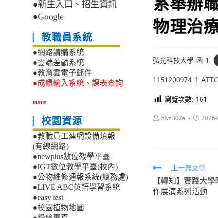
系舉辦
●新生入口、招生資訊
●Google
物理治
教職員系統
●網路請購系統
弘光科技大學-函-1
●雲端差勤系統
●教育雲電子郵件
1151200974_1_ATT
●成績輸入系統、課表查詢
瀏覽次數:
161
more
Post
Post
hlvs302a
2026-
校園資源
author:
published
●教職員工連網設備填報
(有線網路)
●newplus數位教學平臺
Read
●IGT數位教學平臺(校內)
上一篇文章
●公物維修通報系統(總務處)
【轉知】實踐大學
more
●LIVE ABC英語學習系統
作展演系列活動
articles
●easy test
●校園植物地圖
●粉絲專頁