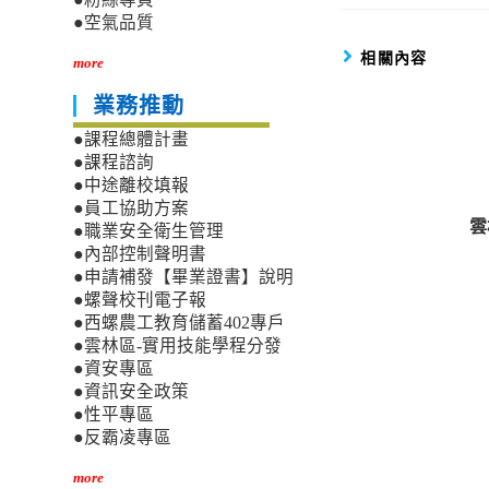
●空氣品質
相關內容
more
業務推動
●課程總體計畫
●課程諮詢
●中途離校填報
●員工協助方案
雲
●職業安全衛生管理
●內部控制聲明書
●申請補發【畢業證書】說明
●螺聲校刊電子報
●西螺農工教育儲蓄402專戶
●雲林區-實用技能學程分發
●資安專區
●資訊安全政策
●性平專區
●反霸凌專區
more