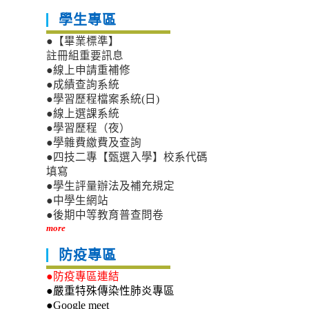
學生專區
●【畢業標準】
註冊組重要訊息
●線上申請重補修
●成績查詢系統
●學習歷程檔案系統(日)
●線上選課系統
●學習歷程（夜）
●學雜費繳費及查詢
●四技二專【甄選入學】校系代碼
填寫
●學生評量辦法及補充規定
●中學生網站
●後期中等教育普查問卷
more
防疫專區
●防疫專區連結
●嚴重特殊傳染性肺炎專區
●Google meet