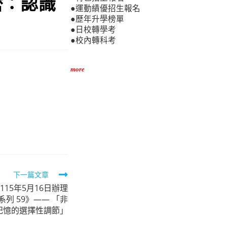
密：認識
●運動績優招生報名
●歷年升學榜單
●日校轉學考
●校內轉科考
more
下一篇文章
15年5月16日辦理
列 59》—— 「非
記憶的選擇性調節」