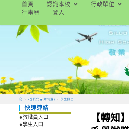
跳
首頁
認識本校
行政單位
轉
行事曆
登入
至
主
要
內
容
>
-首頁公告(勿勾選)
>
學生訊息
快速連結
【轉知
●教職員入口
●學生入口