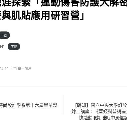
職涯探索「運動傷害防護大解
療與肌貼應用研習營」
下載
CH1
下載
Post
04-29
學生訊息
:
category:
時尚設計學系第十六屆畢業製
【轉知】國立中央大學訂於1
線上講座：《蓋婭科普講座系
快速動眼期睡眠中恐懼