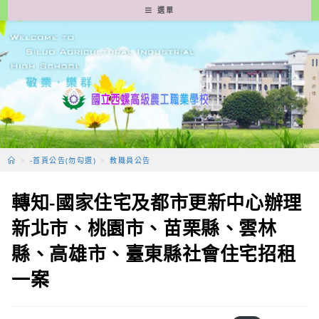
跳
選單
轉
至
主
要
內
容
>
-首頁公告(勿勾選)
>
教職員公告
轉知-國家住宅及都市更新中心辦理
新北市、桃園市、苗栗縣、雲林
縣、高雄市、臺東縣社會住宅招租
一案