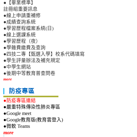
●【畢業標準】
註冊組重要訊息
●線上申請重補修
●成績查詢系統
●學習歷程檔案系統(日)
●線上選課系統
●學習歷程（夜）
●學雜費繳費及查詢
●四技二專【甄選入學】校系代碼填寫
●學生評量辦法及補充規定
●中學生網站
●後期中等教育普查問卷
more
防疫專區
●防疫專區連結
●嚴重特殊傳染性肺炎專區
●Google meet
●Google教育版(教育雲登入)
●微軟 Teams
新生專區
more