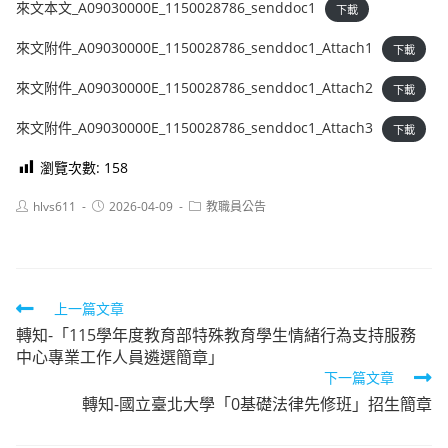
來文本文_A09030000E_1150028786_senddoc1
下載
來文附件_A09030000E_1150028786_senddoc1_Attach1
下載
來文附件_A09030000E_1150028786_senddoc1_Attach2
下載
來文附件_A09030000E_1150028786_senddoc1_Attach3
下載
瀏覽次數:
158
Post
Post
Post
hlvs611
2026-04-09
教職員公告
author:
published:
category:
Read
上一篇文章
轉知-「115學年度教育部特殊教育學生情緒行為支持服務
more
中心專業工作人員遴選簡章」
articles
下一篇文章
轉知-國立臺北大學「0基礎法律先修班」招生簡章