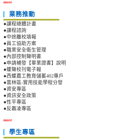
more
業務推動
●課程總體計畫
●課程諮詢
●中途離校填報
●員工協助方案
●職業安全衛生管理
●內部控制聲明書
●申請補發【畢業證書】說明
●螺聲校刊電子報
●西螺農工教育儲蓄402專戶
●雲林區-實用技能學程分發
●資安專區
●資訊安全政策
●性平專區
●反霸凌專區
more
學生專區