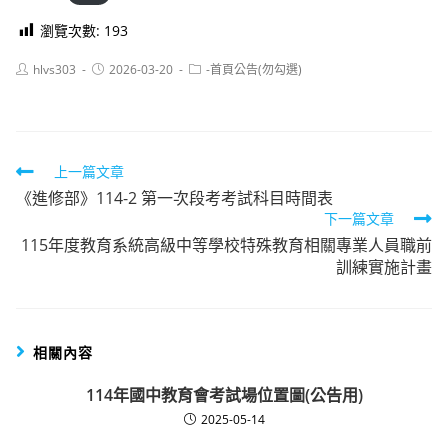
瀏覽次數:
193
Post
Post
Post
hlvs303
2026-03-20
-首頁公告(勿勾選)
author:
published:
category:
Read
上一篇文章
《進修部》114-2 第一次段考考試科目時間表
more
下一篇文章
articles
115年度教育系統高級中等學校特殊教育相關專業人員職前
訓練實施計畫
相關內容
114年國中教育會考試場位置圖(公告用)
2025-05-14