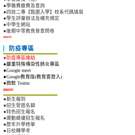
●學雜費繳費及查詢
●四技二專【甄選入學】校系代碼填寫
●學生評量辦法及補充規定
●中學生網站
●後期中等教育普查問卷
more
防疫專區
●防疫專區連結
●嚴重特殊傳染性肺炎專區
●Google meet
●Google教育版(教育雲登入)
●微軟 Teams
新生專區
more
●新生報到
●招生管道名額
●特色招生報名
●運動績優招生報名
●歷年升學榜單
●日校轉學考