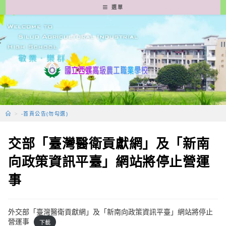
跳
選單
轉
至
主
要
內
容
>
-首頁公告(勿勾選)
交部「臺灣醫衛貢獻網」及「新南
向政策資訊平臺」網站將停止營運
事
外交部「臺灣醫衛貢獻網」及「新南向政策資訊平臺」網站將停止
營運事
下載