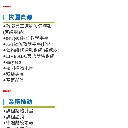
more
校園資源
●教職員工連網設備填報
(有線網路)
●newplus數位教學平臺
●IGT數位教學平臺(校內)
●公物維修通報系統(總務處)
●LIVE ABC英語學習系統
●easy test
●校園植物地圖
●粉絲專頁
●空氣品質
more
業務推動
●課程總體計畫
●課程諮詢
●中途離校填報