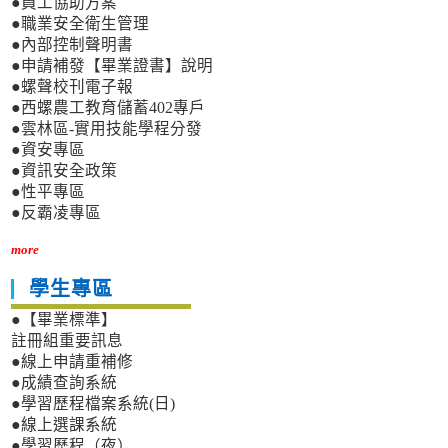
●員工協助方案
●職業安全衛生管理
●內部控制聲明書
●申請補發【畢業證書】說明
●螺聲校刊電子報
●西螺農工教育儲蓄402專戶
●雲林區-實用技能學程分發
●資安專區
●資訊安全政策
●性平專區
●反霸凌專區
more
學生專區
●【畢業標準】
註冊組重要訊息
●線上申請重補修
●成績查詢系統
●學習歷程檔案系統(日)
●線上選課系統
●學習歷程（夜）