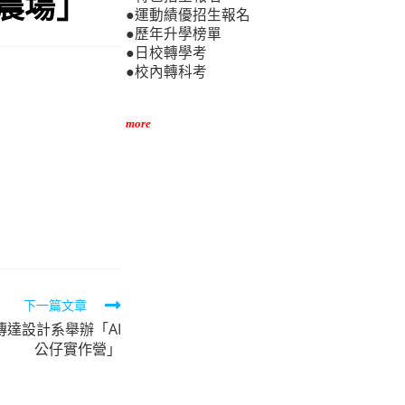
心農場」
●運動績優招生報名
●歷年升學榜單
●日校轉學考
●校內轉科考
more
下一篇文章
達設計系舉辦「AI
公仔實作營」