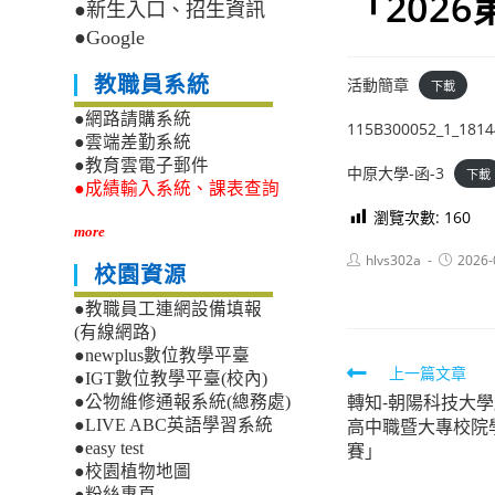
「202
●新生入口、招生資訊
●Google
教職員系統
活動簡章
下載
●網路請購系統
115B300052_1_1814
●雲端差勤系統
●教育雲電子郵件
中原大學-函-3
下載
●成績輸入系統、課表查詢
瀏覽次數:
160
more
Post
Post
hlvs302a
2026-
校園資源
author:
published
●教職員工連網設備填報
(有線網路)
●newplus數位教學平臺
Read
上一篇文章
●IGT數位教學平臺(校內)
轉知-朝陽科技大學
more
●公物維修通報系統(總務處)
高中職暨大專校院
●LIVE ABC英語學習系統
articles
賽」
●easy test
●校園植物地圖
●粉絲專頁