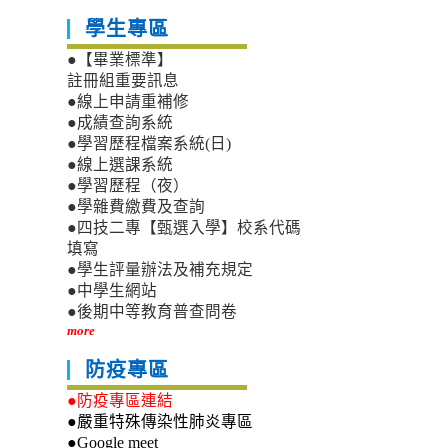
學生專區
●【畢業標準】
註冊組重要訊息
●線上申請重補修
●成績查詢系統
●學習歷程檔案系統(日)
●線上選課系統
●學習歷程（夜）
●學雜費繳費及查詢
●四技二專【甄選入學】校系代碼
填寫
●學生評量辦法及補充規定
●中學生網站
●後期中等教育普查問卷
more
防疫專區
●防疫專區連結
●嚴重特殊傳染性肺炎專區
●Google meet