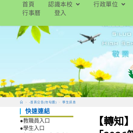
跳
首頁
認識本校
行政單位
轉
行事曆
登入
至
主
要
內
容
>
-首頁公告(勿勾選)
>
學生訊息
快速連結
【轉知
●教職員入口
●學生入口