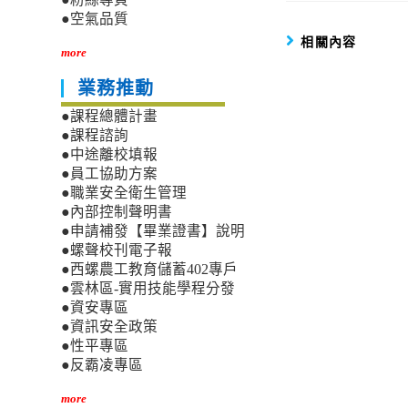
●空氣品質
相關內容
more
業務推動
●課程總體計畫
●課程諮詢
●中途離校填報
●員工協助方案
●職業安全衛生管理
●內部控制聲明書
●申請補發【畢業證書】說明
●螺聲校刊電子報
●西螺農工教育儲蓄402專戶
●雲林區-實用技能學程分發
●資安專區
●資訊安全政策
●性平專區
●反霸凌專區
more