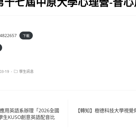
6第十七屆中原大學心理營-普
4822657
下載
Post
03-19
學生訊息
:
category:
應用英語系辦理「2026全國
【轉知】樹德科技大學視覺傳
學生KUSO創意英語配音比