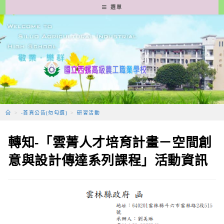
跳
選單
轉
至
主
要
內
容
>
-首頁公告(勿勾選)
>
研習活動
轉知-「雲菁人才培育計畫－空間創
意與設計傳達系列課程」活動資訊