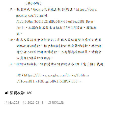
瀏覽次數:
180
Post
Post
Post
hlvs203
2026-03-13
研習活動
author:
published:
category: