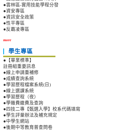
●雲林區-實用技能學程分發
●資安專區
●資訊安全政策
●性平專區
●反霸凌專區
more
學生專區
●【畢業標準】
註冊組重要訊息
●線上申請重補修
●成績查詢系統
●學習歷程檔案系統(日)
●線上選課系統
●學習歷程（夜）
●學雜費繳費及查詢
●四技二專【甄選入學】校系代碼填寫
●學生評量辦法及補充規定
●中學生網站
●後期中等教育普查問卷