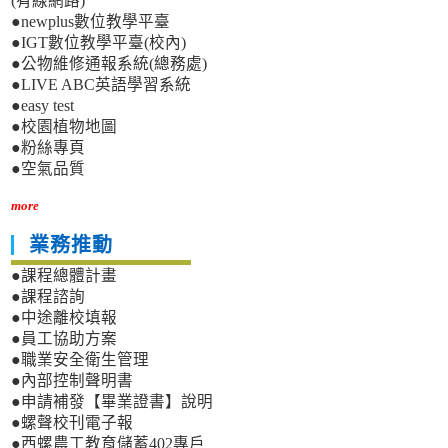
(有線網路)
●newplus數位教學平臺
●IGT數位教學平臺(校內)
●公物維修通報系統(總務處)
●LIVE ABC英語學習系統
●easy test
●校園植物地圖
●粉絲專頁
●空氣品質
more
業務推動
●課程總體計畫
●課程諮詢
●中途離校填報
●員工協助方案
●職業安全衛生管理
●內部控制聲明書
●申請補發【畢業證書】說明
●螺聲校刊電子報
●西螺農工教育儲蓄402專戶