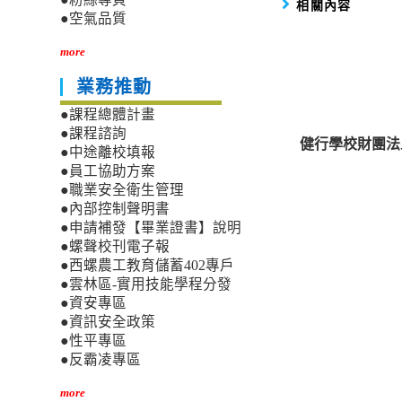
相關內容
●空氣品質
more
業務推動
●課程總體計畫
●課程諮詢
健行學校財團法
●中途離校填報
●員工協助方案
●職業安全衛生管理
●內部控制聲明書
●申請補發【畢業證書】說明
●螺聲校刊電子報
●西螺農工教育儲蓄402專戶
●雲林區-實用技能學程分發
●資安專區
●資訊安全政策
●性平專區
●反霸凌專區
more