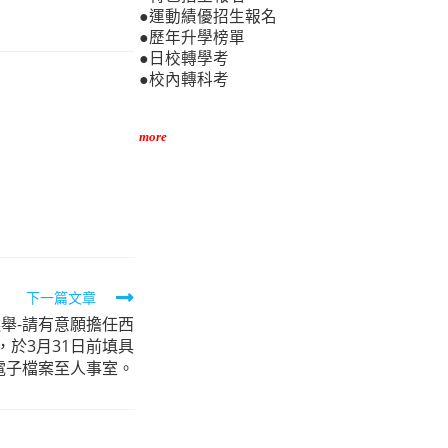
●運動績優招生報名
●歷年升學榜單
●日校轉學考
●校內轉科考
more
下一篇文章
選舉-請有意願擔任西
於3月31日前填具
電子檔案至人事室。