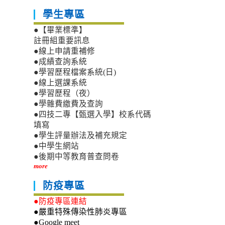
學生專區
●【畢業標準】
註冊組重要訊息
●線上申請重補修
●成績查詢系統
●學習歷程檔案系統(日)
●線上選課系統
●學習歷程（夜）
●學雜費繳費及查詢
●四技二專【甄選入學】校系代碼
填寫
●學生評量辦法及補充規定
●中學生網站
●後期中等教育普查問卷
more
防疫專區
●防疫專區連結
●嚴重特殊傳染性肺炎專區
●Google meet