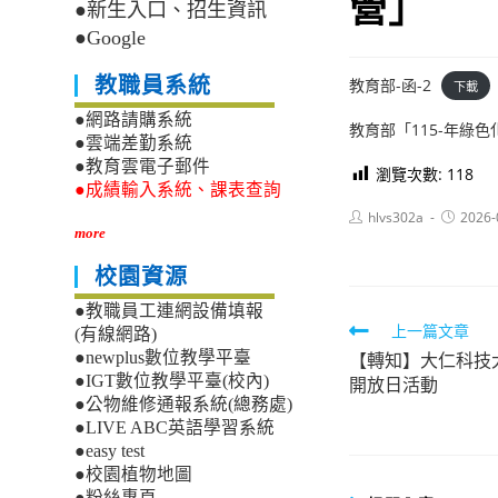
營」
●新生入口、招生資訊
●Google
教職員系統
教育部-函-2
下載
●網路請購系統
教育部「115-年綠
●雲端差勤系統
●教育雲電子郵件
瀏覽次數:
118
●成績輸入系統、課表查詢
Post
Post
hlvs302a
2026-
author:
published
more
校園資源
●教職員工連網設備填報
Read
上一篇文章
(有線網路)
【轉知】大仁科技
●newplus數位教學平臺
more
●IGT數位教學平臺(校內)
開放日活動
articles
●公物維修通報系統(總務處)
●LIVE ABC英語學習系統
●easy test
●校園植物地圖
●粉絲專頁