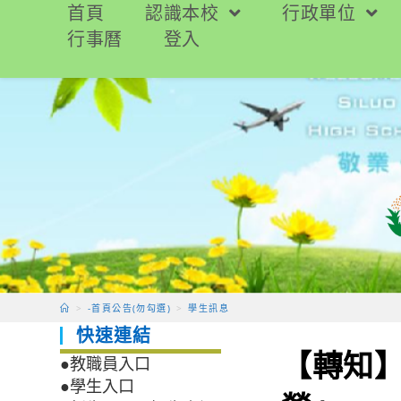
跳
首頁
認識本校
行政單位
轉
行事曆
登入
至
主
要
內
容
>
-首頁公告(勿勾選)
>
學生訊息
快速連結
【轉知】
●教職員入口
●學生入口