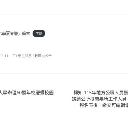
色化學夏令營」簡章
下載
Post
03-11
學生訊息
/
教職員公告
:
category:
大學辦理60週年校慶暨校園
轉知-115年地方公職人員
螺鎮公所投開票所工作人員，
報名表後，繳交可編輯