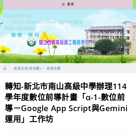
跳
選單
轉
至
主
要
內
容
>
-首頁公告(勿勾選)
>
研習活動
轉知-新北市南山高級中學辦理114
學年度數位前導計畫「α-1-數位前
導－Google App Script與Gemini
運用」工作坊