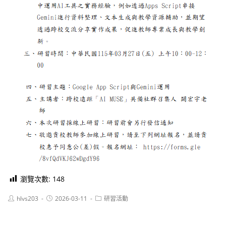
瀏覽次數:
148
Post
Post
Post
hlvs203
2026-03-11
研習活動
author:
published:
category: