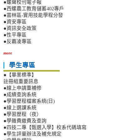
●螺聲校刊電子報
●西螺農工教育儲蓄402專戶
●雲林區-實用技能學程分發
●資安專區
●資訊安全政策
●性平專區
●反霸凌專區
more
學生專區
●【畢業標準】
註冊組重要訊息
●線上申請重補修
●成績查詢系統
●學習歷程檔案系統(日)
●線上選課系統
●學習歷程（夜）
●學雜費繳費及查詢
●四技二專【甄選入學】校系代碼填寫
●學生評量辦法及補充規定