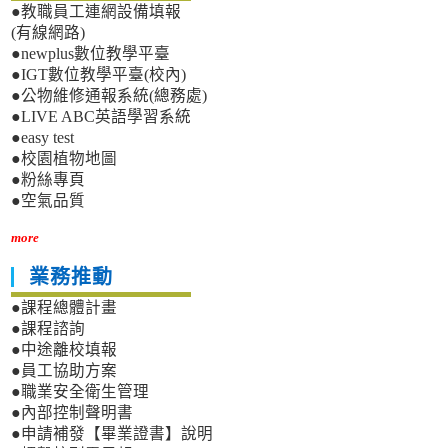
●教職員工連網設備填報
(有線網路)
●newplus數位教學平臺
●IGT數位教學平臺(校內)
●公物維修通報系統(總務處)
●LIVE ABC英語學習系統
●easy test
●校園植物地圖
●粉絲專頁
●空氣品質
more
業務推動
●課程總體計畫
●課程諮詢
●中途離校填報
●員工協助方案
●職業安全衛生管理
●內部控制聲明書
●申請補發【畢業證書】說明