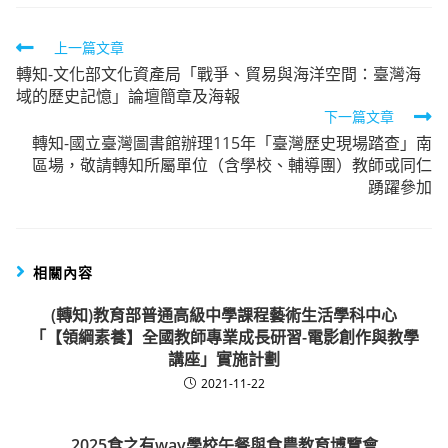
Read
上一篇文章
轉知-文化部文化資產局「戰爭、貿易與海洋空間：臺灣海
more
域的歷史記憶」論壇簡章及海報
articles
下一篇文章
轉知-國立臺灣圖書館辦理115年「臺灣歷史現場踏查」南
區場，敬請轉知所屬單位（含學校、輔導團）教師或同仁
踴躍參加
相關內容
(轉知)教育部普通高級中學課程藝術生活學科中心
「【領綱素養】全國教師專業成長研習-電影創作與教學
講座」實施計劃
2021-11-22
2025食之有way學校午餐與食農教育博覽會