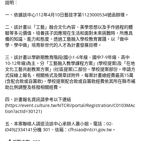
說明：
一、依據該中心112年4月10日藝技字第1123000534號函辦理。
二、該計畫以「工藝」融合文化內容、美學思想以及手作過程的體
驗等多元價值，培養孩子因應現在生活和面對未來挑戰時，所應具
備的知識、能力和態度，透過工藝融入學校教育實踐，以「做中
學，學中做」培育新世代的人才為計畫發展目標。
三、該計畫以學齡期教育階段(國小1-6年級、國中7-9年級、高中
10-12年級)為主，分「工藝融入教學課程方案」(學校提案)及「在地
文化工藝共創教案方案」(社區提案)二部份，學校提案部份，申請方
式採線上報名，相關格式及簡章詳附件，每案計畫總經費最高15萬
(含配合款或自籌款)，學校提案配合款或自籌款經費依其所在縣市補
助比例調整及核撥相關經費。
四、計畫報名資訊請參考以下連結
(https://event.culture.tw/NTCRI/portal/Registration/C0103MAc
tion?actId=30121)
五、本案聯絡人請逕洽該中心承辦人蕭小姐，電話：02-
(049)2334141分機 301、信箱：cfhsiao@ntcri.gov.tw。