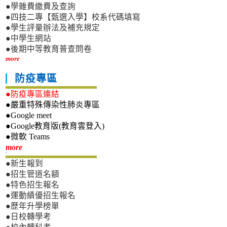
●學雜費繳費及查詢
●四技二專【甄選入學】校系代碼填寫
●學生評量辦法及補充規定
●中學生網站
●後期中等教育普查問卷
more
防疫專區
●防疫專區連結
●嚴重特殊傳染性肺炎專區
●Google meet
●Google教育版(教育雲登入)
●微軟 Teams
新生專區
more
●新生報到
●招生管道名額
●特色招生報名
●運動績優招生報名
●歷年升學榜單
●日校轉學考