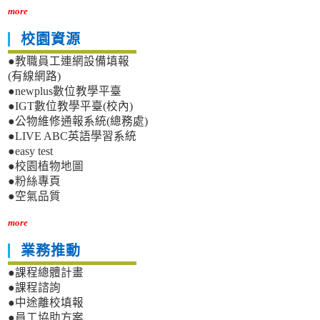
more
校園資源
●教職員工連網設備填報
(有線網路)
●newplus數位教學平臺
●IGT數位教學平臺(校內)
●公物維修通報系統(總務處)
●LIVE ABC英語學習系統
●easy test
●校園植物地圖
●粉絲專頁
●空氣品質
more
業務推動
●課程總體計畫
●課程諮詢
●中途離校填報
●員工協助方案