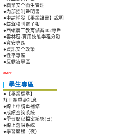
●職業安全衛生管理
●內部控制聲明書
●申請補發【畢業證書】說明
●螺聲校刊電子報
●西螺農工教育儲蓄402專戶
●雲林區-實用技能學程分發
●資安專區
●資訊安全政策
●性平專區
●反霸凌專區
more
學生專區
●【畢業標準】
註冊組重要訊息
●線上申請重補修
●成績查詢系統
●學習歷程檔案系統(日)
●線上選課系統
●學習歷程（夜）