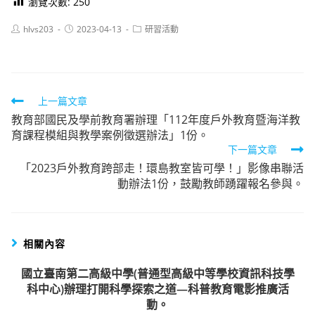
瀏覽次數:
250
Post
Post
Post
hlvs203
2023-04-13
研習活動
author:
published:
category:
Read
上一篇文章
教育部國民及學前教育署辦理「112年度戶外教育暨海洋教
more
育課程模組與教學案例徵選辦法」1份。
articles
下一篇文章
「2023戶外教育跨部走！環島教室皆可學！」影像串聯活
動辦法1份，鼓勵教師踴躍報名參與。
相關內容
國立臺南第二高級中學(普通型高級中等學校資訊科技學
科中心)辦理打開科學探索之道—科普教育電影推廣活
動。