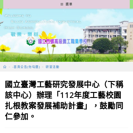
跳
選單
轉
至
主
要
內
容
>
-首頁公告(勿勾選)
>
研習活動
國立臺灣工藝研究發展中心（下稱
該中心）辦理「112年度工藝校園
扎根教案發展補助計畫」，鼓勵同
仁參加。