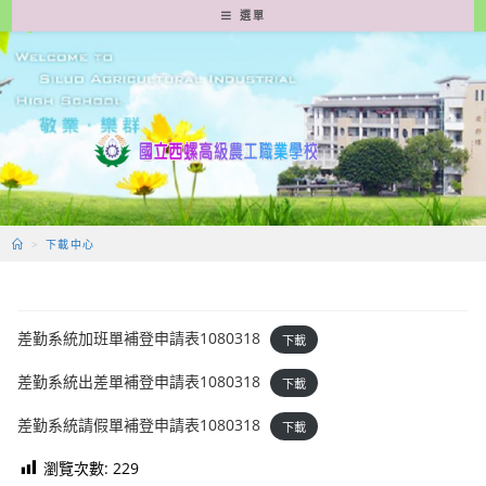
跳
選單
轉
至
主
要
內
容
>
下載中心
差勤系統加班單補登申請表1080318
下載
差勤系統出差單補登申請表1080318
下載
差勤系統請假單補登申請表1080318
下載
瀏覽次數:
229