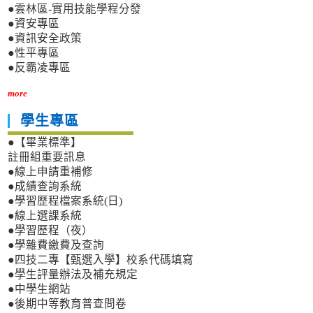
●雲林區-實用技能學程分發
●資安專區
●資訊安全政策
●性平專區
●反霸凌專區
more
學生專區
●【畢業標準】
註冊組重要訊息
●線上申請重補修
●成績查詢系統
●學習歷程檔案系統(日)
●線上選課系統
●學習歷程（夜）
●學雜費繳費及查詢
●四技二專【甄選入學】校系代碼填寫
●學生評量辦法及補充規定
●中學生網站
●後期中等教育普查問卷