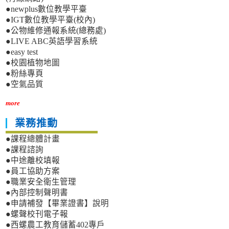
●newplus數位教學平臺
●IGT數位教學平臺(校內)
●公物維修通報系統(總務處)
●LIVE ABC英語學習系統
●easy test
●校園植物地圖
●粉絲專頁
●空氣品質
more
業務推動
●課程總體計畫
●課程諮詢
●中途離校填報
●員工協助方案
●職業安全衛生管理
●內部控制聲明書
●申請補發【畢業證書】說明
●螺聲校刊電子報
●西螺農工教育儲蓄402專戶