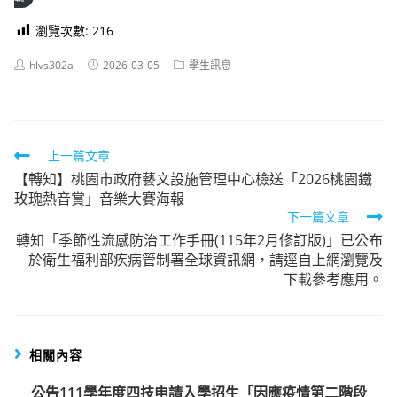
瀏覽次數:
216
Post
Post
Post
hlvs302a
2026-03-05
學生訊息
author:
published:
category:
Read
上一篇文章
【轉知】桃園市政府藝文設施管理中心檢送「2026桃園鐵
more
玫瑰熱音賞」音樂大賽海報
articles
下一篇文章
轉知「季節性流感防治工作手冊(115年2月修訂版)」已公布
於衛生福利部疾病管制署全球資訊網，請逕自上網瀏覽及
下載參考應用。
相關內容
公告111學年度四技申請入學招生「因應疫情第二階段