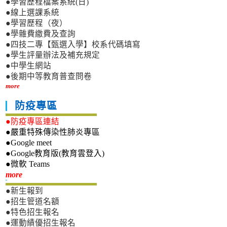
●學習歷程檔案系統(日)
●線上選課系統
●學習歷程（夜）
●學雜費繳費及查詢
●四技二專【甄選入學】校系代碼填寫
●學生評量辦法及補充規定
●中學生網站
●後期中等教育普查問卷
more
防疫專區
●防疫專區連結
●嚴重特殊傳染性肺炎專區
●Google meet
●Google教育版(教育雲登入)
●微軟 Teams
新生專區
more
●新生報到
●招生管道名額
●特色招生報名
●運動績優招生報名