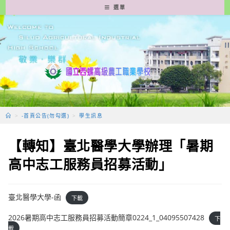
跳
選單
轉
至
主
要
內
容
>
-首頁公告(勿勾選)
>
學生訊息
【轉知】臺北醫學大學辦理「暑期
高中志工服務員招募活動」
臺北醫學大學-函
下載
2026暑期高中志工服務員招募活動簡章0224_1_04095507428
下
載