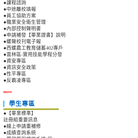
●課程諮詢
●中途離校填報
●員工協助方案
●職業安全衛生管理
●內部控制聲明書
●申請補發【畢業證書】說明
●螺聲校刊電子報
●西螺農工教育儲蓄402專戶
●雲林區-實用技能學程分發
●資安專區
●資訊安全政策
●性平專區
●反霸凌專區
more
學生專區
●【畢業標準】
註冊組重要訊息
●線上申請重補修
●成績查詢系統