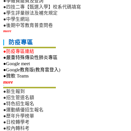
●學雜費繳費及查詢
●四技二專【甄選入學】校系代碼填寫
●學生評量辦法及補充規定
●中學生網站
●後期中等教育普查問卷
more
防疫專區
●防疫專區連結
●嚴重特殊傳染性肺炎專區
●Google meet
●Google教育版(教育雲登入)
●微軟 Teams
新生專區
more
●新生報到
●招生管道名額
●特色招生報名
●運動績優招生報名
●歷年升學榜單
●日校轉學考
●校內轉科考