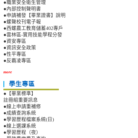
●職業安全衛生管理
●內部控制聲明書
●申請補發【畢業證書】說明
●螺聲校刊電子報
●西螺農工教育儲蓄402專戶
●雲林區-實用技能學程分發
●資安專區
●資訊安全政策
●性平專區
●反霸凌專區
more
學生專區
●【畢業標準】
註冊組重要訊息
●線上申請重補修
●成績查詢系統
●學習歷程檔案系統(日)
●線上選課系統
●學習歷程（夜）