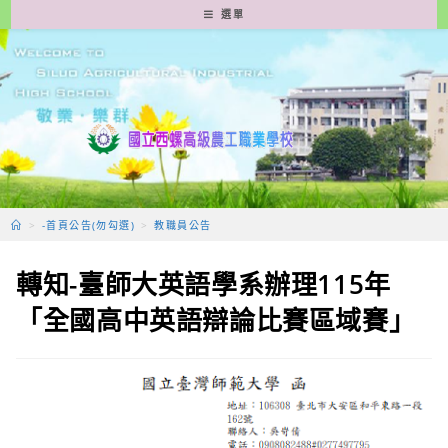
跳
選單
轉
至
主
要
內
容
>
-首頁公告(勿勾選)
>
教職員公告
轉知-臺師大英語學系辦理115年
「全國高中英語辯論比賽區域賽」