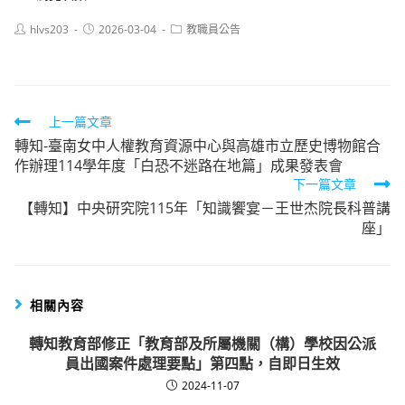
Post
Post
Post
hlvs203
2026-03-04
教職員公告
author:
published:
category:
Read
上一篇文章
轉知-臺南女中人權教育資源中心與高雄市立歷史博物館合
more
作辦理114學年度「白恐不迷路在地篇」成果發表會
articles
下一篇文章
【轉知】中央研究院115年「知識饗宴－王世杰院長科普講
座」
相關內容
轉知教育部修正「教育部及所屬機關（構）學校因公派
員出國案件處理要點」第四點，自即日生效
2024-11-07