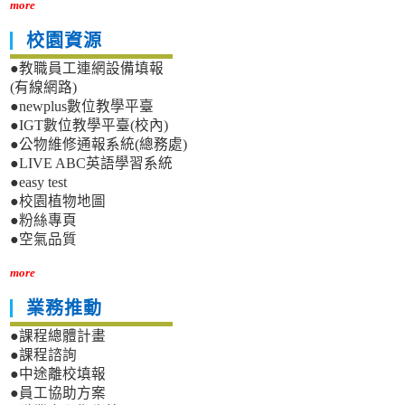
more
校園資源
●教職員工連網設備填報
(有線網路)
●newplus數位教學平臺
●IGT數位教學平臺(校內)
●公物維修通報系統(總務處)
●LIVE ABC英語學習系統
●easy test
●校園植物地圖
●粉絲專頁
●空氣品質
more
業務推動
●課程總體計畫
●課程諮詢
●中途離校填報
●員工協助方案