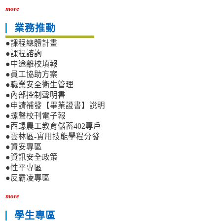
more
業務推動
●課程總體計畫
●課程諮詢
●中途離校填報
●員工協助方案
●職業安全衛生管理
●內部控制聲明書
●申請補發【畢業證書】說明
●螺聲校刊電子報
●西螺農工教育儲蓄402專戶
●雲林區-實用技能學程分發
●資安專區
●資訊安全政策
●性平專區
●反霸凌專區
more
學生專區