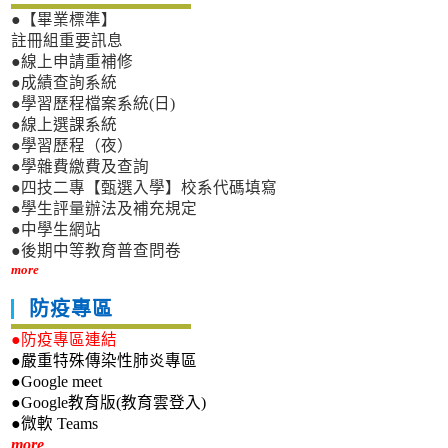
●【畢業標準】
註冊組重要訊息
●線上申請重補修
●成績查詢系統
●學習歷程檔案系統(日)
●線上選課系統
●學習歷程（夜）
●學雜費繳費及查詢
●四技二專【甄選入學】校系代碼填寫
●學生評量辦法及補充規定
●中學生網站
●後期中等教育普查問卷
more
防疫專區
●防疫專區連結
●嚴重特殊傳染性肺炎專區
●Google meet
●Google教育版(教育雲登入)
●微軟 Teams
新生專區
more