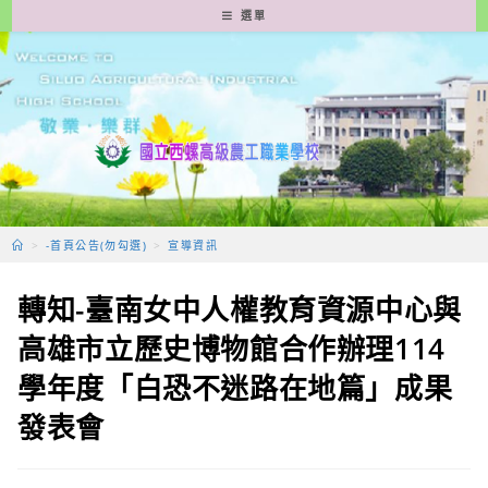
跳
選單
轉
至
主
要
內
容
>
-首頁公告(勿勾選)
>
宣導資訊
轉知-臺南女中人權教育資源中心與
高雄市立歷史博物館合作辦理114
學年度「白恐不迷路在地篇」成果
發表會