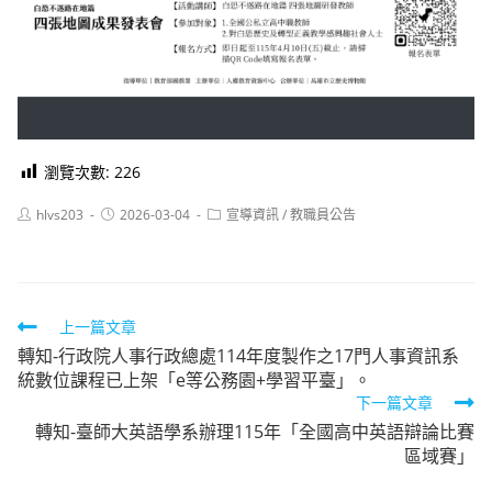
瀏覽次數:
226
Post
Post
Post
hlvs203
2026-03-04
宣導資訊
/
教職員公告
author:
published:
category:
Read
上一篇文章
轉知-行政院人事行政總處114年度製作之17門人事資訊系
more
統數位課程已上架「e等公務園+學習平臺」。
articles
下一篇文章
轉知-臺師大英語學系辦理115年「全國高中英語辯論比賽
區域賽」