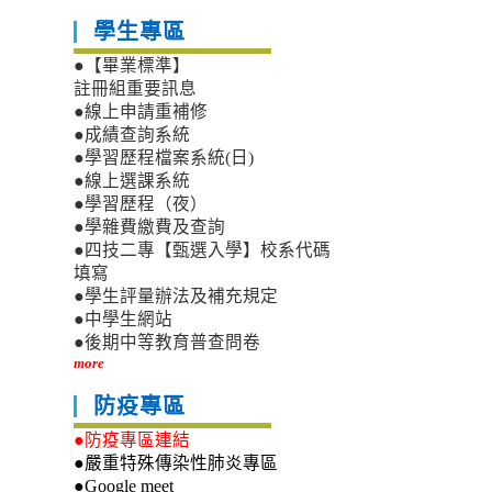
學生專區
●【畢業標準】
註冊組重要訊息
●線上申請重補修
●成績查詢系統
●學習歷程檔案系統(日)
●線上選課系統
●學習歷程（夜）
●學雜費繳費及查詢
●四技二專【甄選入學】校系代碼
填寫
●學生評量辦法及補充規定
●中學生網站
●後期中等教育普查問卷
more
防疫專區
●防疫專區連結
●嚴重特殊傳染性肺炎專區
●Google meet