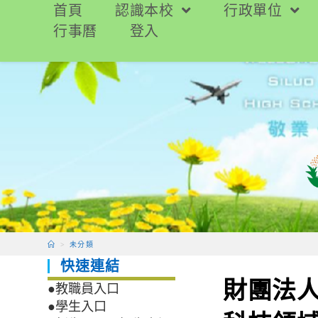
跳
首頁
認識本校
行政單位
轉
行事曆
登入
至
主
要
內
容
>
未分類
快速連結
財團法
●教職員入口
●學生入口