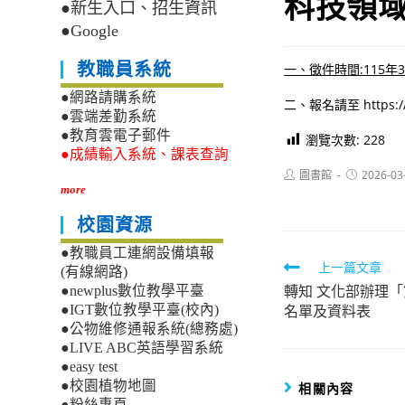
科技領
●新生入口、招生資訊
●Google
教職員系統
一、徵件時間:115年
●網路請購系統
二、報名請至 https://s
●雲端差勤系統
●教育雲電子郵件
瀏覽次數:
228
●成績輸入系統、課表查詢
Post
Post
圖書館
2026-03
author:
published:
more
校園資源
●教職員工連網設備填報
Read
上一篇文章
(有線網路)
轉知 文化部辦理
more
●newplus數位教學平臺
名單及資料表
●IGT數位教學平臺(校內)
articles
●公物維修通報系統(總務處)
●LIVE ABC英語學習系統
●easy test
●校園植物地圖
相關內容
●粉絲專頁