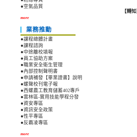
●空氣品質
【轉知
more
業務推動
●課程總體計畫
●課程諮詢
●中途離校填報
●員工協助方案
●職業安全衛生管理
●內部控制聲明書
●申請補發【畢業證書】說明
●螺聲校刊電子報
●西螺農工教育儲蓄402專戶
●雲林區-實用技能學程分發
●資安專區
●資訊安全政策
●性平專區
●反霸凌專區
more