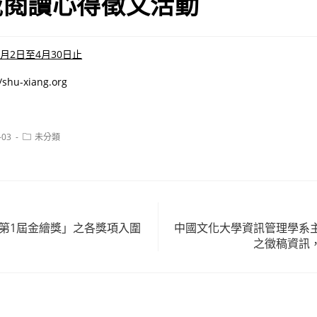
域閱讀心得徵文活動
3月2日至4月30日止
hu-xiang.org
Post
-03
未分類
category:
「第1屆金繪獎」之各獎項入圍
中國文化大學資訊管理學系
之徵稿資訊