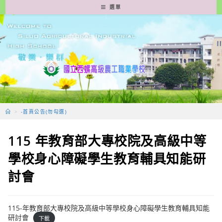
跳
選單
轉
至
主
要
內
容
>
-首頁公告(勿勾選)
115 年教育部大專校院及高級中等
學校身心障礙學生教育輔具知能研
討會
115-年教育部大專校院及高級中等學校身心障礙學生教育輔具知能
研討會
下載