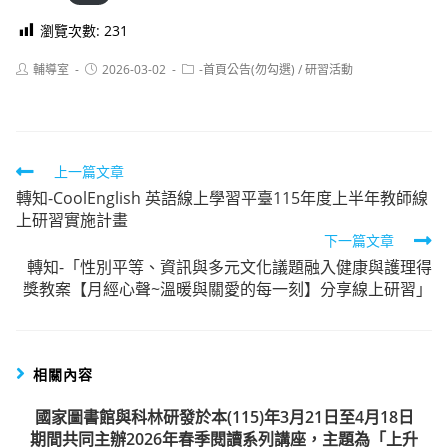
瀏覽次數:
231
Post
Post
Post
輔導室
2026-03-02
-首頁公告(勿勾選)
/
研習活動
author:
published:
category:
Read
上一篇文章
轉知-CoolEnglish 英語線上學習平臺115年度上半年教師線
more
上研習實施計畫
articles
下一篇文章
轉知-「性別平等、資訊與多元文化議題融入健康與護理得
獎教案【月經心聲~溫暖與關愛的每一刻】分享線上研習」
相關內容
國家圖書館與科林研發於本(115)年3月21日至4月18日
期間共同主辦2026年春季閱讀系列講座，主題為「上升