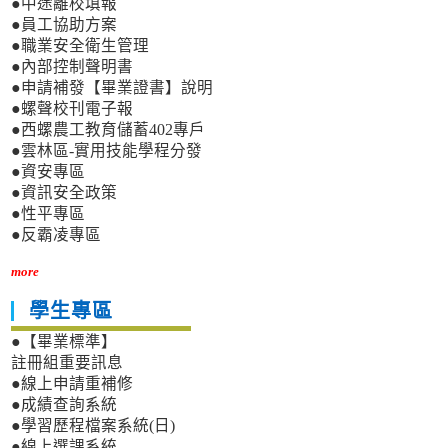
●中途離校填報
●員工協助方案
●職業安全衛生管理
●內部控制聲明書
●申請補發【畢業證書】說明
●螺聲校刊電子報
●西螺農工教育儲蓄402專戶
●雲林區-實用技能學程分發
●資安專區
●資訊安全政策
●性平專區
●反霸凌專區
more
學生專區
●【畢業標準】
註冊組重要訊息
●線上申請重補修
●成績查詢系統
●學習歷程檔案系統(日)
●線上選課系統