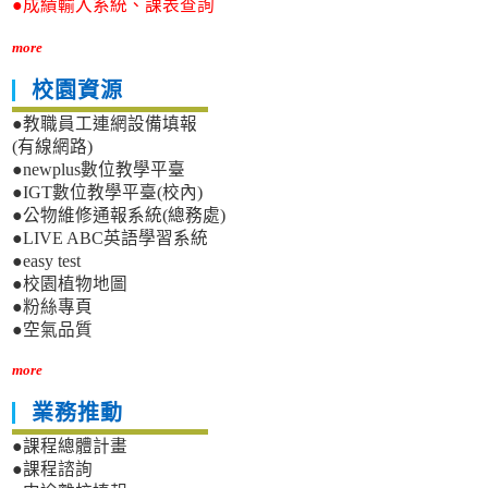
●成績輸入系統、課表查詢
more
校園資源
●教職員工連網設備填報
(有線網路)
●newplus數位教學平臺
●IGT數位教學平臺(校內)
●公物維修通報系統(總務處)
●LIVE ABC英語學習系統
●easy test
●校園植物地圖
●粉絲專頁
●空氣品質
more
業務推動
●課程總體計畫
●課程諮詢