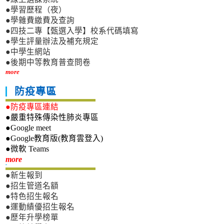
●學習歷程（夜）
●學雜費繳費及查詢
●四技二專【甄選入學】校系代碼填寫
●學生評量辦法及補充規定
●中學生網站
●後期中等教育普查問卷
more
防疫專區
●防疫專區連結
●嚴重特殊傳染性肺炎專區
●Google meet
●Google教育版(教育雲登入)
●微軟 Teams
新生專區
more
●新生報到
●招生管道名額
●特色招生報名
●運動績優招生報名
●歷年升學榜單