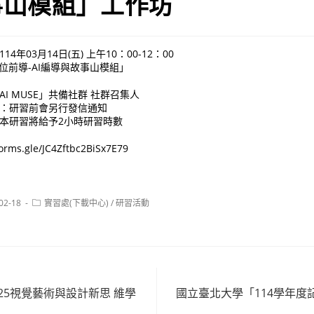
事山模組」工作坊
4年03月14日(五) 上午10：00-12：00
數位前導-AI編導與故事山模組」
I MUSE」共備社群 社群召集人
習：研習前會另行發信通知
，本研習將給予2小時研習時數
ms.gle/JC4Zftbc2BiSx7E79
Post
02-18
實習處(下載中心)
/
研習活動
:
category:
25視覺藝術與設計新思 維學
國立臺北大學「114學年度