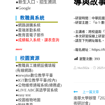
導與故
●新生入口、招生資訊
●Google
教職員系統
–研習時間：中華民國11
–研習主題：「α-1-
●網路請購系統
●雲端差勤系統
–主講者：跨校遠距「A
●教育雲電子郵件
–本次研習採線上研
●成績輸入系統、課表查詢
–請至下列網址報名
–報名網址：https://for
more
校園資源
瀏覽次數:
393
●教職員工連網設備填報
Post
Post
hlvs502a
2025-
(有線網路)
author:
published
●newplus數位教學平臺
●IGT數位教學平臺(校內)
●公物維修通報系統(總務處)
●LIVE ABC英語學習系統
Read
上一篇文章
●easy test
南華大學辦理「20
more
●校園植物地圖
術研討會」
●粉絲專頁