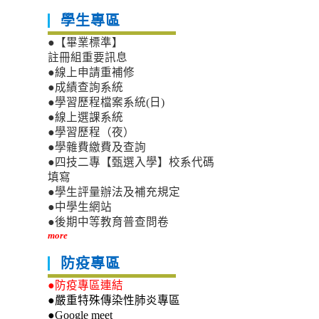
學生專區
●【畢業標準】
註冊組重要訊息
●線上申請重補修
●成績查詢系統
●學習歷程檔案系統(日)
●線上選課系統
●學習歷程（夜）
●學雜費繳費及查詢
●四技二專【甄選入學】校系代碼
填寫
●學生評量辦法及補充規定
●中學生網站
●後期中等教育普查問卷
more
防疫專區
●防疫專區連結
●嚴重特殊傳染性肺炎專區
●Google meet