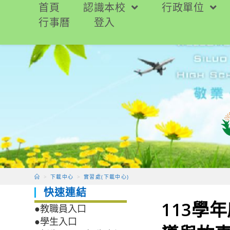
跳
首頁
認識本校
行政單位
轉
行事曆
登入
至
主
要
內
容
>
下載中心
>
實習處(下載中心)
快速連結
113學
●教職員入口
●學生入口