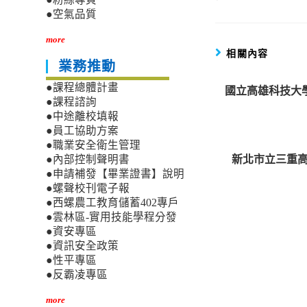
articles
●空氣品質
more
相關內容
業務推動
●課程總體計畫
國立高雄科技大
●課程諮詢
●中途離校填報
●員工協助方案
●職業安全衛生管理
新北市立三重高
●內部控制聲明書
●申請補發【畢業證書】說明
●螺聲校刊電子報
●西螺農工教育儲蓄402專戶
●雲林區-實用技能學程分發
●資安專區
●資訊安全政策
●性平專區
●反霸凌專區
more