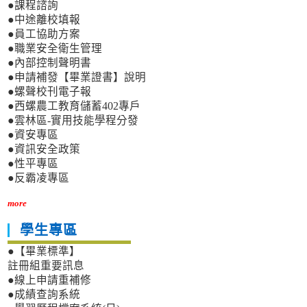
●課程諮詢
●中途離校填報
●員工協助方案
●職業安全衛生管理
●內部控制聲明書
●申請補發【畢業證書】說明
●螺聲校刊電子報
●西螺農工教育儲蓄402專戶
●雲林區-實用技能學程分發
●資安專區
●資訊安全政策
●性平專區
●反霸凌專區
more
學生專區
●【畢業標準】
註冊組重要訊息
●線上申請重補修
●成績查詢系統