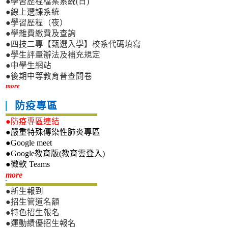
●學習歷程檔案系統(日)
●線上選課系統
●學習歷程（夜）
●學雜費繳費及查詢
●四技二專【甄選入學】校系代碼填寫
●學生評量辦法及補充規定
●中學生網站
●後期中等教育普查問卷
more
防疫專區
●防疫專區連結
●嚴重特殊傳染性肺炎專區
●Google meet
●Google教育版(教育雲登入)
●微軟 Teams
新生專區
more
●新生報到
●招生管道名額
●特色招生報名
●運動績優招生報名