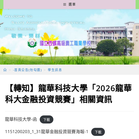
跳
選單
轉
至
主
要
內
容
>
-首頁公告(勿勾選)
>
學生訊息
【轉知】龍華科技大學「2026龍華
科大金融投資競賽」相關資訊
龍華科技大學-函
下載
1151200203_1_31龍華金融投資競賽海報-1
下載