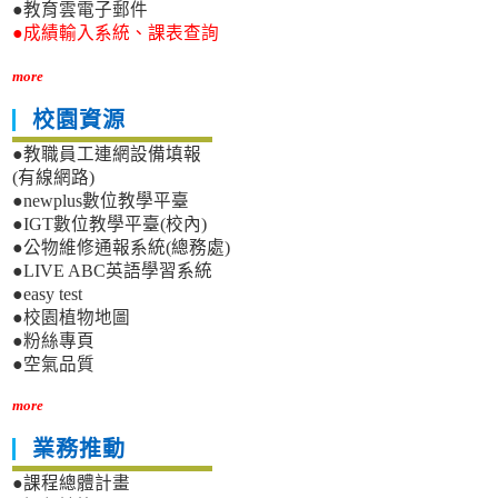
●教育雲電子郵件
●成績輸入系統、課表查詢
more
校園資源
●教職員工連網設備填報
(有線網路)
●newplus數位教學平臺
●IGT數位教學平臺(校內)
●公物維修通報系統(總務處)
●LIVE ABC英語學習系統
●easy test
●校園植物地圖
●粉絲專頁
●空氣品質
more
業務推動
●課程總體計畫