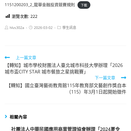
1151200203_2_龍華金融投資競賽規則
下載
瀏覽次數:
222
Post
Post
Post
hlvs302a
2026-03-02
學生訊息
author:
published:
category:
Read
上一篇文章
【轉知】城市學校財團法人臺北城市科技大學辦理「2026
more
城市盃CITY STAR 城市餐旅之星挑戰賽」
articles
下一篇文章
【轉知】國立臺灣藝術教育館115年教育部文藝創作獎自本
（115）年3月1日起開始徵件
相關內容
社團法人中華民國應用商業管理協會辦理「2024夏令