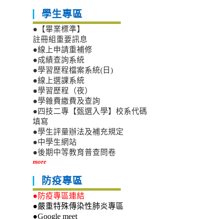
學生專區
●【畢業標準】
註冊組重要訊息
●線上申請重補修
●成績查詢系統
●學習歷程檔案系統(日)
●線上選課系統
●學習歷程（夜）
●學雜費繳費及查詢
●四技二專【甄選入學】校系代碼
填寫
●學生評量辦法及補充規定
●中學生網站
●後期中等教育普查問卷
more
防疫專區
●防疫專區連結
●嚴重特殊傳染性肺炎專區
●Google meet