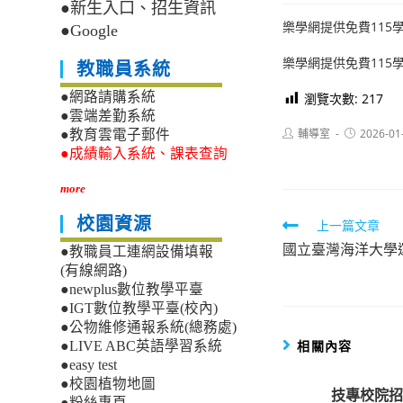
●新生入口、招生資訊
樂學網提供免費115
●Google
樂學網提供免費115
教職員系統
●網路請購系統
瀏覽次數:
217
●雲端差勤系統
Post
Post
輔導室
2026-01
●教育雲電子郵件
author:
published:
●成績輸入系統、課表查詢
more
校園資源
Read
上一篇文章
國立臺灣海洋大學
more
●教職員工連網設備填報
(有線網路)
articles
●newplus數位教學平臺
●IGT數位教學平臺(校內)
●公物維修通報系統(總務處)
相關內容
●LIVE ABC英語學習系統
●easy test
●校園植物地圖
技專校院招
●粉絲專頁