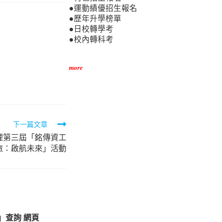
●運動績優招生報名
●歷年升學榜單
●日校轉學考
●校內轉科考
more
下一篇文章
理第三屆「銘傳資工
旅：啟航未來」活動
」查詢 網頁