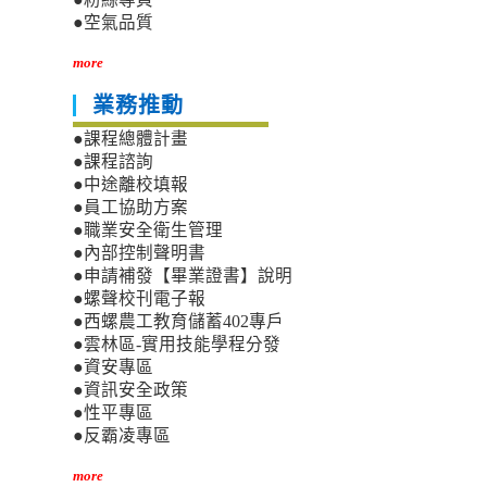
●空氣品質
more
業務推動
●課程總體計畫
●課程諮詢
●中途離校填報
●員工協助方案
●職業安全衛生管理
●內部控制聲明書
●申請補發【畢業證書】說明
●螺聲校刊電子報
●西螺農工教育儲蓄402專戶
●雲林區-實用技能學程分發
●資安專區
●資訊安全政策
●性平專區
●反霸凌專區
more