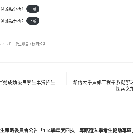
學測落點分析1
下載
學測落點分析2
下載
Post
-31
學生訊息
/
校園公告
category:
運動成績優良學生單獨招生
銘傳大學資訊工程學系擬辦
探索之
生策略委員會公告「114學年度四技二專甄選入學考生協助專區