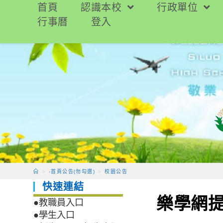
跳
首頁
認識本校
行政單位
轉
行事曆
登入
至
主
要
內
容
>
-首頁公告(勿勾選)
>
校園公告
快速連結
樂學網提
●教職員入口
●學生入口