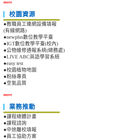
more
校園資源
●教職員工連網設備填報
(有線網路)
●newplus數位教學平臺
●IGT數位教學平臺(校內)
●公物維修通報系統(總務處)
●LIVE ABC英語學習系統
●easy test
●校園植物地圖
●粉絲專頁
●空氣品質
more
業務推動
●課程總體計畫
●課程諮詢
●中途離校填報
●員工協助方案