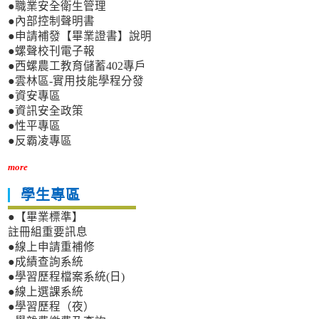
●職業安全衛生管理
●內部控制聲明書
●申請補發【畢業證書】說明
●螺聲校刊電子報
●西螺農工教育儲蓄402專戶
●雲林區-實用技能學程分發
●資安專區
●資訊安全政策
●性平專區
●反霸凌專區
more
學生專區
●【畢業標準】
註冊組重要訊息
●線上申請重補修
●成績查詢系統
●學習歷程檔案系統(日)
●線上選課系統
●學習歷程（夜）