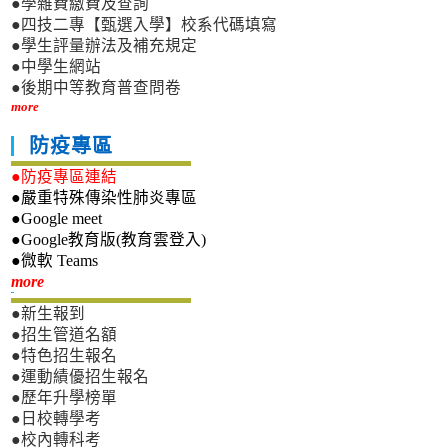
●學雜費繳費及查詢
●四技二專【甄選入學】校系代碼填寫
●學生評量辦法及補充規定
●中學生網站
●後期中等教育普查問卷
more
防疫專區
●防疫專區連結
●嚴重特殊傳染性肺炎專區
●Google meet
●Google教育版(教育雲登入)
●微軟 Teams
新生專區
more
●新生報到
●招生管道名額
●特色招生報名
●運動績優招生報名
●歷年升學榜單
●日校轉學考
●校內轉科考