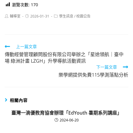
瀏覽次數:
170
Post
Post
Post
輔導室
2026-01-31
學生訊息
/
校園公告
author:
published:
category:
Read
上一篇文章
傳動經營管理顧問股份有限公司舉辦之「星途領航｜臺中
more
場 綠洲計畫 LZGH」升學導航活動資訊
articles
下一篇文章
樂學網提供免費115學測落點分析
相關內容
臺灣一滴優教育協會辦理「EdYouth 暑期系列講座」
2024-06-20