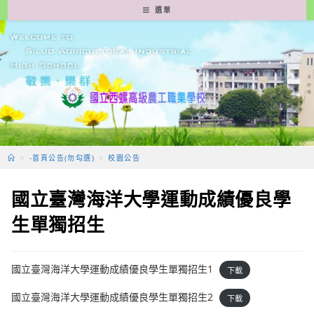
跳
選單
轉
至
主
要
內
容
>
-首頁公告(勿勾選)
>
校園公告
國立臺灣海洋大學運動成績優良學
生單獨招生
國立臺灣海洋大學運動成績優良學生單獨招生1
下載
國立臺灣海洋大學運動成績優良學生單獨招生2
下載