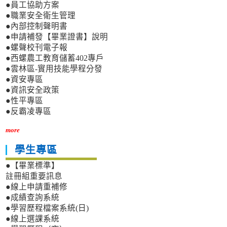
●員工協助方案
●職業安全衛生管理
●內部控制聲明書
●申請補發【畢業證書】說明
●螺聲校刊電子報
●西螺農工教育儲蓄402專戶
●雲林區-實用技能學程分發
●資安專區
●資訊安全政策
●性平專區
●反霸凌專區
more
學生專區
●【畢業標準】
註冊組重要訊息
●線上申請重補修
●成績查詢系統
●學習歷程檔案系統(日)
●線上選課系統