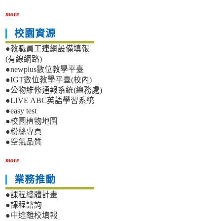
more
校園資源
●教職員工連網設備填報
(有線網路)
●newplus數位教學平臺
●IGT數位教學平臺(校內)
●公物維修通報系統(總務處)
●LIVE ABC英語學習系統
●easy test
●校園植物地圖
●粉絲專頁
●空氣品質
more
業務推動
●課程總體計畫
●課程諮詢
●中途離校填報