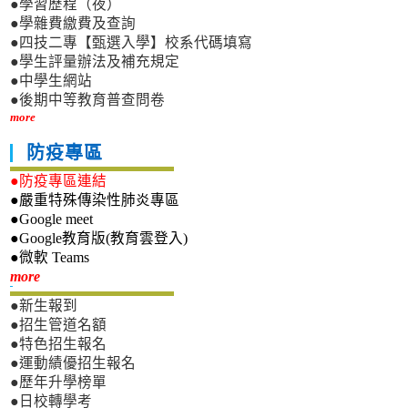
●學習歷程（夜）
●學雜費繳費及查詢
●四技二專【甄選入學】校系代碼填寫
●學生評量辦法及補充規定
●中學生網站
●後期中等教育普查問卷
more
防疫專區
●防疫專區連結
●嚴重特殊傳染性肺炎專區
●Google meet
●Google教育版(教育雲登入)
●微軟 Teams
新生專區
more
●新生報到
●招生管道名額
●特色招生報名
●運動績優招生報名
●歷年升學榜單
●日校轉學考