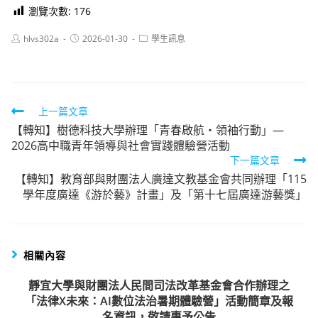
瀏覽次數:
176
Post
Post
Post
hlvs302a
2026-01-30
學生訊息
author:
published:
category:
Read
上一篇文章
【轉知】樹德科技大學辦理「青春啟航・領袖行動」—
more
2026高中職青年領導與社會實踐體驗營活動
articles
下一篇文章
【轉知】教育部與財團法人廣達文教基金會共同辦理「115
學年度廣達《游於藝》計畫」及「第十七屆廣達游藝獎」
相關內容
靜宜大學與財團法人民間司法改革基金會合作辦理之
「法律X未來：AI數位法治暑期體驗營」活動簡章及報
名資訊，敬請惠予公告