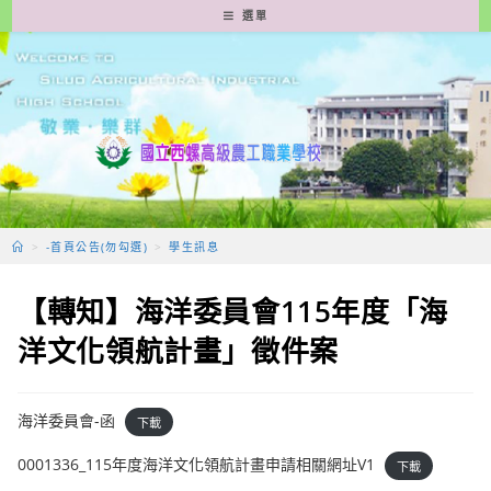
跳
選單
轉
至
主
要
內
容
>
-首頁公告(勿勾選)
>
學生訊息
【轉知】海洋委員會115年度「海
洋文化領航計畫」徵件案
海洋委員會-函
下載
0001336_115年度海洋文化領航計畫申請相關網址V1
下載