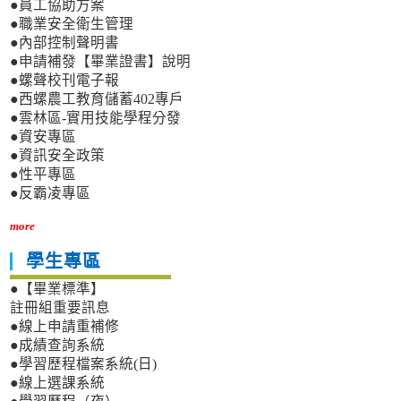
●員工協助方案
●職業安全衛生管理
●內部控制聲明書
●申請補發【畢業證書】說明
●螺聲校刊電子報
●西螺農工教育儲蓄402專戶
●雲林區-實用技能學程分發
●資安專區
●資訊安全政策
●性平專區
●反霸凌專區
more
學生專區
●【畢業標準】
註冊組重要訊息
●線上申請重補修
●成績查詢系統
●學習歷程檔案系統(日)
●線上選課系統