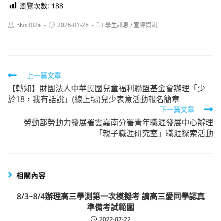
瀏覽次數:
188
Post
Post
Post
hlvs302a
2026-01-28
學生訊息
/
宣導資訊
author:
published:
category:
Read
上一篇文章
【轉知】財團法人中華民國兒童福利聯盟基金會辦理「少
more
於18，我有話說」(線上場)兒少表意活動報名簡章
articles
下一篇文章
勞動部勞動力發展署雲嘉南分署青年職涯發展中心辦理
「親子職涯研究室」職涯探索活動
相關內容
8/3~8/4辦理高三學測第一次模擬考 請高三愛同學認真
準備考試範圍
2022-07-22