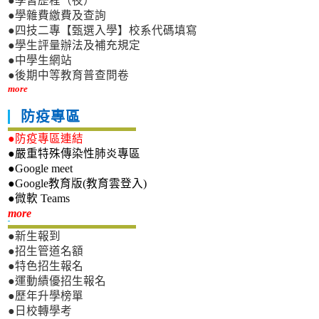
●學習歷程（夜）
●學雜費繳費及查詢
●四技二專【甄選入學】校系代碼填寫
●學生評量辦法及補充規定
●中學生網站
●後期中等教育普查問卷
more
防疫專區
●防疫專區連結
●嚴重特殊傳染性肺炎專區
●Google meet
●Google教育版(教育雲登入)
●微軟 Teams
新生專區
more
●新生報到
●招生管道名額
●特色招生報名
●運動績優招生報名
●歷年升學榜單
●日校轉學考