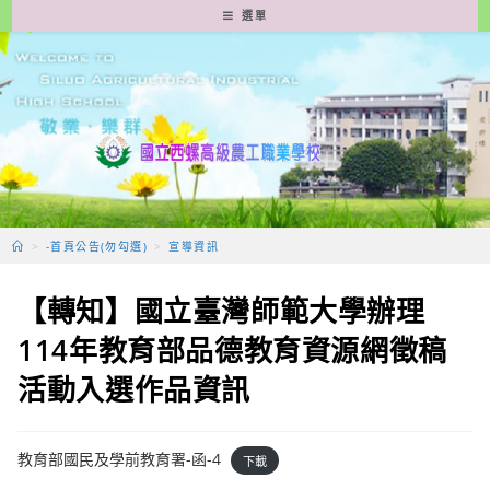
跳
選單
轉
至
主
要
內
容
>
-首頁公告(勿勾選)
>
宣導資訊
【轉知】國立臺灣師範大學辦理
114年教育部品德教育資源網徵稿
活動入選作品資訊
教育部國民及學前教育署-函-4
下載