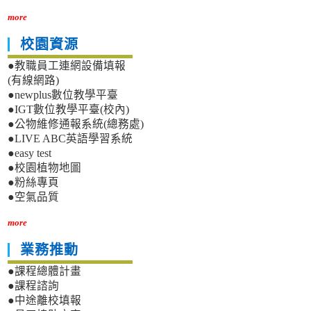
more
校園資源
●教職員工連網設備填報
(有線網路)
●newplus數位教學平臺
●IGT數位教學平臺(校內)
●公物維修通報系統(總務處)
●LIVE ABC英語學習系統
●easy test
●校園植物地圖
●粉絲專頁
●空氣品質
more
業務推動
●課程總體計畫
●課程諮詢
●中途離校填報