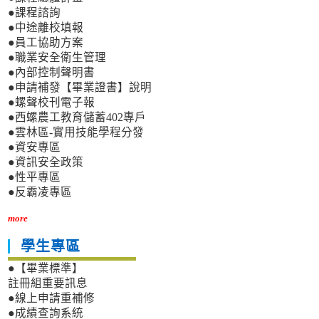
●課程諮詢
●中途離校填報
●員工協助方案
●職業安全衛生管理
●內部控制聲明書
●申請補發【畢業證書】說明
●螺聲校刊電子報
●西螺農工教育儲蓄402專戶
●雲林區-實用技能學程分發
●資安專區
●資訊安全政策
●性平專區
●反霸凌專區
more
學生專區
●【畢業標準】
註冊組重要訊息
●線上申請重補修
●成績查詢系統