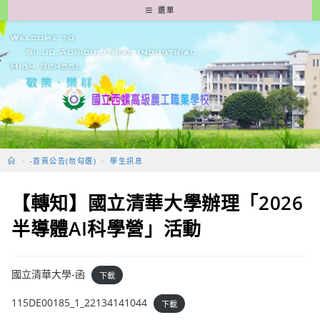
跳
選單
轉
至
主
要
內
容
>
-首頁公告(勿勾選)
>
學生訊息
【轉知】國立清華大學辦理「2026
半導體AI科學營」活動
國立清華大學-函
下載
115DE00185_1_22134141044
下載