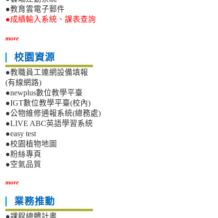
●教育雲電子郵件
●成績輸入系統、課表查詢
more
校園資源
●教職員工連網設備填報
(有線網路)
●newplus數位教學平臺
●IGT數位教學平臺(校內)
●公物維修通報系統(總務處)
●LIVE ABC英語學習系統
●easy test
●校園植物地圖
●粉絲專頁
●空氣品質
more
業務推動
●課程總體計畫