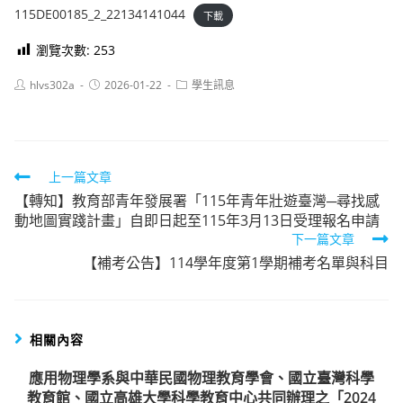
115DE00185_2_22134141044
下載
瀏覽次數:
253
Post
Post
Post
hlvs302a
2026-01-22
學生訊息
author:
published:
category:
Read
上一篇文章
【轉知】教育部青年發展署「115年青年壯遊臺灣─尋找感
more
動地圖實踐計畫」自即日起至115年3月13日受理報名申請
articles
下一篇文章
【補考公告】114學年度第1學期補考名單與科目
相關內容
應用物理學系與中華民國物理教育學會、國立臺灣科學
教育館、國立高雄大學科學教育中心共同辦理之「2024