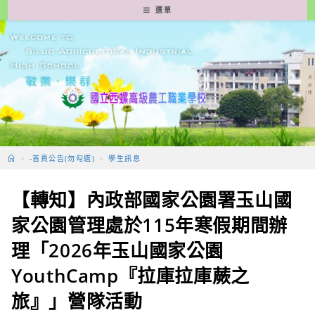
跳
選單
轉
至
主
要
內
容
>
-首頁公告(勿勾選)
>
學生訊息
【轉知】內政部國家公園署玉山國
家公園管理處於115年寒假期間辦
理「2026年玉山國家公園
YouthCamp『拉庫拉庫蕨之
旅』」營隊活動