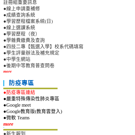
註冊組重要訊息
●線上申請重補修
●成績查詢系統
●學習歷程檔案系統(日)
●線上選課系統
●學習歷程（夜）
●學雜費繳費及查詢
●四技二專【甄選入學】校系代碼填寫
●學生評量辦法及補充規定
●中學生網站
●後期中等教育普查問卷
more
防疫專區
●防疫專區連結
●嚴重特殊傳染性肺炎專區
●Google meet
●Google教育版(教育雲登入)
●微軟 Teams
新生專區
more
●新生報到