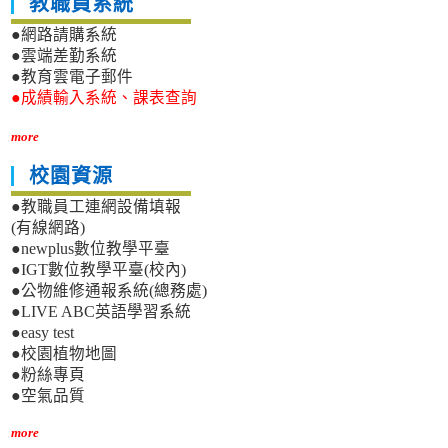
教職員系統
●網路請購系統
●雲端差勤系統
●教育雲電子郵件
●成績輸入系統、課表查詢
more
校園資源
●教職員工連網設備填報
(有線網路)
●newplus數位教學平臺
●IGT數位教學平臺(校內)
●公物維修通報系統(總務處)
●LIVE ABC英語學習系統
●easy test
●校園植物地圖
●粉絲專頁
●空氣品質
more