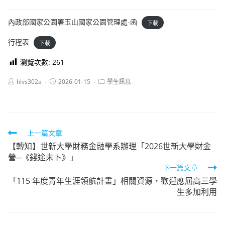
內政部國家公園署玉山國家公園管理處-函
下載
行程表
下載
瀏覽次數:
261
Post
Post
Post
hlvs302a
2026-01-15
學生訊息
author:
published:
category:
Read
上一篇文章
【轉知】世新大學財務金融學系辦理「2026世新大學財金
more
營─《錢途未卜》」
articles
下一篇文章
「115 年度青年生涯領航計畫」相關資源，歡迎應屆高三學
生多加利用