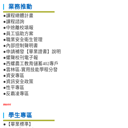
業務推動
●課程總體計畫
●課程諮詢
●中途離校填報
●員工協助方案
●職業安全衛生管理
●內部控制聲明書
●申請補發【畢業證書】說明
●螺聲校刊電子報
●西螺農工教育儲蓄402專戶
●雲林區-實用技能學程分發
●資安專區
●資訊安全政策
●性平專區
●反霸凌專區
more
學生專區
●【畢業標準】