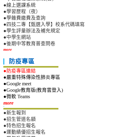
●線上選課系統
●學習歷程（夜）
●學雜費繳費及查詢
●四技二專【甄選入學】校系代碼填寫
●學生評量辦法及補充規定
●中學生網站
●後期中等教育普查問卷
more
防疫專區
●防疫專區連結
●嚴重特殊傳染性肺炎專區
●Google meet
●Google教育版(教育雲登入)
●微軟 Teams
新生專區
more
●新生報到
●招生管道名額
●特色招生報名
●運動績優招生報名