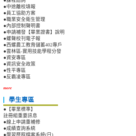
●課程諮詢
●中途離校填報
●員工協助方案
●職業安全衛生管理
●內部控制聲明書
●申請補發【畢業證書】說明
●螺聲校刊電子報
●西螺農工教育儲蓄402專戶
●雲林區-實用技能學程分發
●資安專區
●資訊安全政策
●性平專區
●反霸凌專區
more
學生專區
●【畢業標準】
註冊組重要訊息
●線上申請重補修
●成績查詢系統
●學習歷程檔案系統(日)