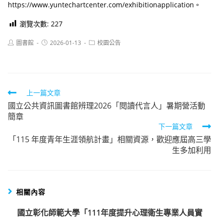
https://www.yuntechartcenter.com/exhibitionapplication。
瀏覽次數:
227
Post
Post
Post
圖書館
2026-01-13
校園公告
author:
published:
category:
Read
上一篇文章
國立公共資訊圖書館辨理2026「閱讀代言人」暑期營活動
more
簡章
articles
下一篇文章
「115 年度青年生涯領航計畫」相關資源，歡迎應屆高三學
生多加利用
相關內容
國立彰化師範大學「111年度提升心理衛生專業人員實