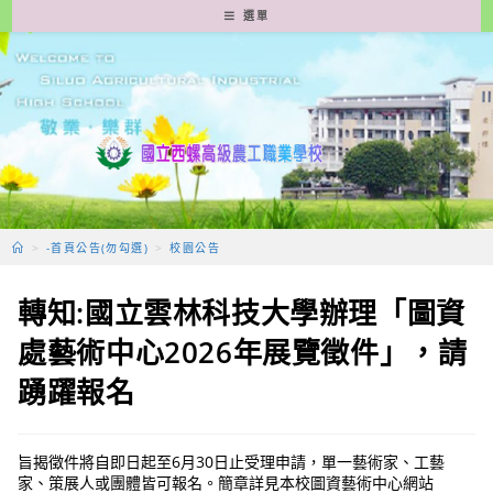
跳
選單
轉
至
主
要
內
容
>
-首頁公告(勿勾選)
>
校園公告
轉知:國立雲林科技大學辦理「圖資
處藝術中心2026年展覽徵件」，請
踴躍報名
旨揭徵件將自即日起至6月30日止受理申請，單一藝術家、工藝
家、策展人或團體皆可報名。簡章詳見本校圖資藝術中心網站