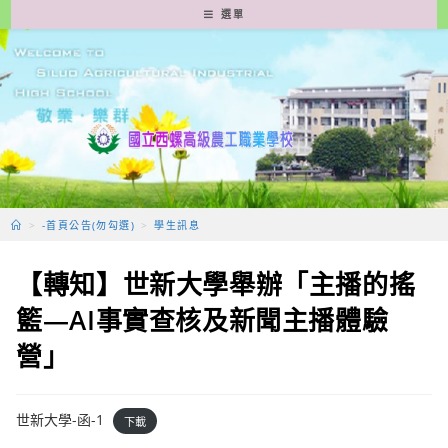
跳
選單
轉
至
主
要
內
容
>
-首頁公告(勿勾選)
>
學生訊息
【轉知】世新大學舉辦「主播的搖
籃—AI事實查核及新聞主播體驗
營」
世新大學-函-1
下載