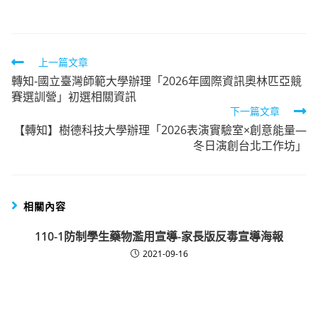
Read
上一篇文章
轉知-國立臺灣師範大學辦理「2026年國際資訊奧林匹亞競
more
賽選訓營」初選相關資訊
articles
下一篇文章
【轉知】樹德科技大學辦理「2026表演實驗室×創意能量—
冬日演創台北工作坊」
相關內容
110-1防制學生藥物濫用宣導-家長版反毒宣導海報
2021-09-16