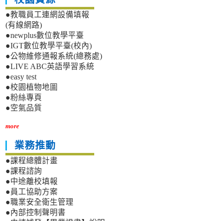
●教職員工連網設備填報
(有線網路)
●newplus數位教學平臺
●IGT數位教學平臺(校內)
●公物維修通報系統(總務處)
●LIVE ABC英語學習系統
●easy test
●校園植物地圖
●粉絲專頁
●空氣品質
more
業務推動
●課程總體計畫
●課程諮詢
●中途離校填報
●員工協助方案
●職業安全衛生管理
●內部控制聲明書