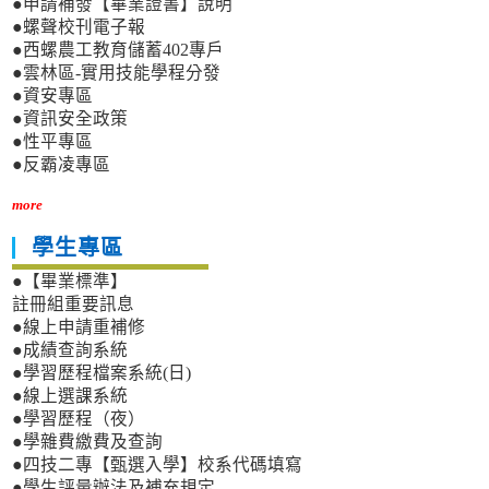
●申請補發【畢業證書】說明
●螺聲校刊電子報
●西螺農工教育儲蓄402專戶
●雲林區-實用技能學程分發
●資安專區
●資訊安全政策
●性平專區
●反霸凌專區
more
學生專區
●【畢業標準】
註冊組重要訊息
●線上申請重補修
●成績查詢系統
●學習歷程檔案系統(日)
●線上選課系統
●學習歷程（夜）
●學雜費繳費及查詢
●四技二專【甄選入學】校系代碼填寫
●學生評量辦法及補充規定