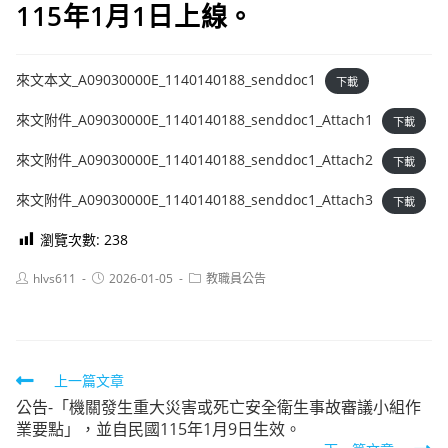
115年1月1日上線。
來文本文_A09030000E_1140140188_senddoc1
下載
來文附件_A09030000E_1140140188_senddoc1_Attach1
下載
來文附件_A09030000E_1140140188_senddoc1_Attach2
下載
來文附件_A09030000E_1140140188_senddoc1_Attach3
下載
瀏覽次數:
238
Post
Post
Post
hlvs611
2026-01-05
教職員公告
author:
published:
category:
Read
上一篇文章
公告-「機關發生重大災害或死亡安全衛生事故審議小組作
more
業要點」，並自民國115年1月9日生效。
articles