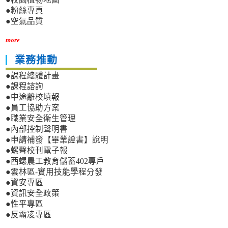
●粉絲專頁
●空氣品質
more
業務推動
●課程總體計畫
●課程諮詢
●中途離校填報
●員工協助方案
●職業安全衛生管理
●內部控制聲明書
●申請補發【畢業證書】說明
●螺聲校刊電子報
●西螺農工教育儲蓄402專戶
●雲林區-實用技能學程分發
●資安專區
●資訊安全政策
●性平專區
●反霸凌專區