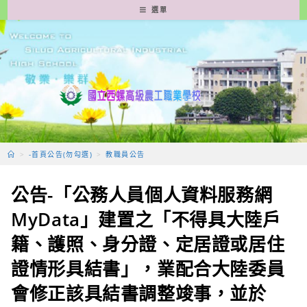
跳
選單
轉
至
主
要
內
容
>
-首頁公告(勿勾選)
>
教職員公告
公告-「公務人員個人資料服務網
MyData」建置之「不得具大陸戶
籍、護照、身分證、定居證或居住
證情形具結書」，業配合大陸委員
會修正該具結書調整竣事，並於