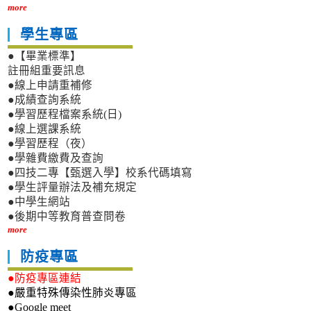
more
學生專區
●【畢業標準】
註冊組重要訊息
●線上申請重補修
●成績查詢系統
●學習歷程檔案系統(日)
●線上選課系統
●學習歷程（夜）
●學雜費繳費及查詢
●四技二專【甄選入學】校系代碼填寫
●學生評量辦法及補充規定
●中學生網站
●後期中等教育普查問卷
more
防疫專區
●防疫專區連結
●嚴重特殊傳染性肺炎專區
●Google meet