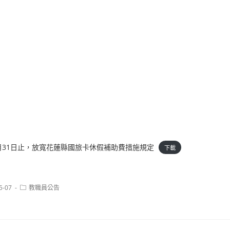
2月31日止，放寬花蓮縣國旅卡休假補助費措施規定
下載
Post
5-07
教職員公告
category: