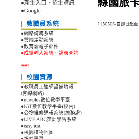
縣國旅
●新生入口、招生資訊
●Google
教職員系統
1130506-自即日
●網路請購系統
●雲端差勤系統
●教育雲電子郵件
●成績輸入系統、課表查詢
more
校園資源
●教職員工連網設備填報
(有線網路)
●newplus數位教學平臺
●IGT數位教學平臺(校內)
●公物維修通報系統(總務處)
●LIVE ABC英語學習系統
●easy test
●校園植物地圖
●粉絲專頁