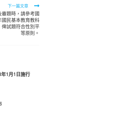
下一篇文章
及審題時，請參考國
年國民基本教育教科
，俾試題符合性別平
等原則。
3年1月1日施行
布