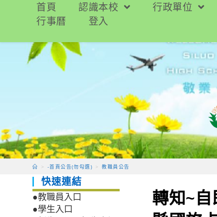
跳
首頁
認識本校
行政單位
轉
行事曆
登入
至
主
要
內
容
>
-首頁公告(勿勾選)
>
教職員公告
快速連結
轉知~自
●教職員入口
●學生入口