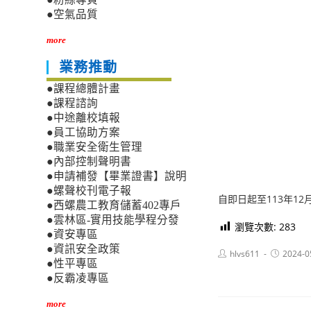
●空氣品質
more
業務推動
●課程總體計畫
●課程諮詢
●中途離校填報
●員工協助方案
●職業安全衛生管理
●內部控制聲明書
●申請補發【畢業證書】說明
●螺聲校刊電子報
自即日起至113年1
●西螺農工教育儲蓄402專戶
●雲林區-實用技能學程分發
瀏覽次數:
283
●資安專區
●資訊安全政策
Post
Post
hlvs611
2024-0
author:
published:
●性平專區
●反霸凌專區
more