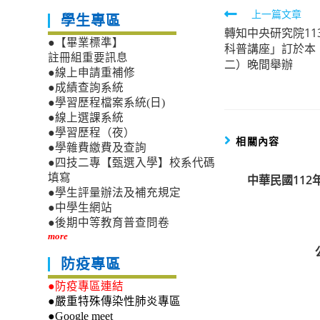
Read
上一篇文章
學生專區
轉知中央研究院1
more
●【畢業標準】
科普講座」訂於本（
articles
註冊組重要訊息
二）晚間舉辦
●線上申請重補修
●成績查詢系統
●學習歷程檔案系統(日)
●線上選課系統
●學習歷程（夜）
相關內容
●學雜費繳費及查詢
●四技二專【甄選入學】校系代碼
填寫
中華民國112
●學生評量辦法及補充規定
●中學生網站
●後期中等教育普查問卷
more
防疫專區
●防疫專區連結
●嚴重特殊傳染性肺炎專區
●Google meet