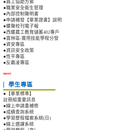
●員工協助方案
●職業安全衛生管理
●內部控制聲明書
●申請補發【畢業證書】說明
●螺聲校刊電子報
●西螺農工教育儲蓄402專戶
●雲林區-實用技能學程分發
●資安專區
●資訊安全政策
●性平專區
●反霸凌專區
more
學生專區
●【畢業標準】
註冊組重要訊息
●線上申請重補修
●成績查詢系統
●學習歷程檔案系統(日)
●線上選課系統