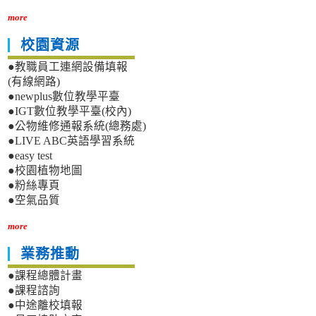
more
校園資源
●教職員工連網設備填報
(有線網路)
●newplus數位教學平臺
●IGT數位教學平臺(校內)
●公物維修通報系統(總務處)
●LIVE ABC英語學習系統
●easy test
●校園植物地圖
●粉絲專頁
●空氣品質
more
業務推動
●課程總體計畫
●課程諮詢
●中途離校填報