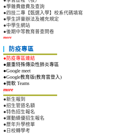
●學習歷程（夜）
●學雜費繳費及查詢
●四技二專【甄選入學】校系代碼填寫
●學生評量辦法及補充規定
●中學生網站
●後期中等教育普查問卷
more
防疫專區
●防疫專區連結
●嚴重特殊傳染性肺炎專區
●Google meet
●Google教育版(教育雲登入)
●微軟 Teams
新生專區
more
●新生報到
●招生管道名額
●特色招生報名
●運動績優招生報名
●歷年升學榜單
●日校轉學考